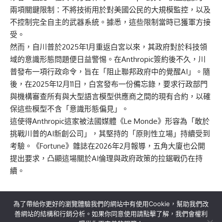
兩項關鍵限制：不將技術用於對美國公民的大規模監控，以及
不控制完全自主的武器系統。據悉，這些限制當時已獲軍方接
受。
然而，自川普於2025年1月重返白宮以來，其政府對於科技領
域的意識形態問題便日益警惕。在Anthropic簽約後不久，川
普發布一項行政命令，旨在「阻止聯邦政府中的覺醒AI」。隨
後，在2025年12月11日，白宮發布一份備忘錄，要求行政部門
與機構審查所有與大型語言模型供應商之間的現有合約，以確
保這些模型不含「意識形態偏見」。
這使得Anthropic這家被法國媒體《Le Monde》形容為「敢於
挑戰川普的AI新創公司」，其堅持的「原則性立場」持續受到
考驗。《Fortune》雜誌在2026年2月報導，五角大廈也公開
提出要求，凸顯這場關於AI倫理與政府政策的拉鋸戰仍在持
續。
為了帶給你更好的瀏覽體驗我們的網站中有使用Cookie，幫助我們改
善網站的結構和行銷分析。如果你同意使用請點擊了解，我們會權利