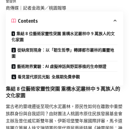
會提供
商傳媒
｜記者金政美／桃園報導
Contents
集結 8 位藝術家靈性突圍 重構水泥叢林中 9 萬族人的文
化家園
從缺席到現身：以「韌生哲學」轉譯都市叢林的屬靈地
圖
藝術跨界實驗：AI 虛擬神話與野菜移植的生命辯證
看見當代原民光點 全展期免費參觀
集結 8 位藝術家靈性突圍 重構水泥叢林中 9 萬族人的
文化家園
當古老的靈魂遷徙至現代水泥叢林，原民性如何在離散中重塑
族群身份與自我認同？由財團法人桃園市原住民族發展基金會
主辦及曾任威尼斯雙年展、伊斯坦堡雙年展國際評審，馬卡道
族獨立策展人徐文瑞領軍的當代原民藝術特展《神靈居所：神