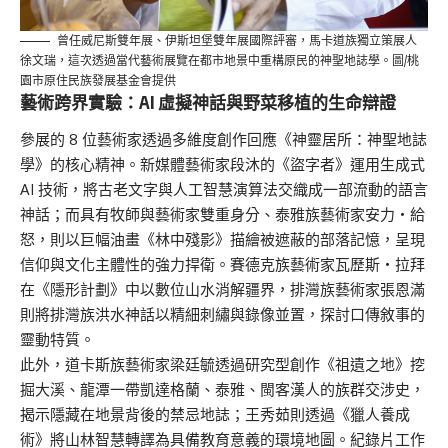
曾任威尼斯雙年展、伊斯坦堡雙年展國際評審，馬卡道族獨立策展人
徐文瑞，這次透過當代藝術展覽在都市地景中重構原民的神聖地誌學。圖/桃
園市原住民族發展基金會提供
藝術跨界實驗：AI 虛擬神話與野菜移植的生命辯證
參展的 8 位藝術家透過多維度創作回應《神靈居所：神聖地誌
學》的核心精神。新媒體藝術家段沐的《盜字者》運用生成式
AI 技術，將古老文字與人工智慧演算法交織成一部流動的語言
神話；而具有牧師與藝術家雙重身分、泰雅族藝術家安力・給
怒，則以巨幅油畫《林中殘影》描繪被遮蔽的部落記憶，呈現
信仰與文化主體性的強力捍衛。賽德克族藝術家瓦歷斯・拉拜
在《隱形計劃》中以數位山水消解疆界，排灣族藝術家張恩滿
則將排灣族洪水神話以精細刺繡與錄像並置，探討口傳敘事的
靈動特質。
此外，道卡斯族藝術家梁廷毓透過研究型創作《祖遺之地》挖
掘大溪、龍潭一帶凱達格蘭、泰雅、閩客漢人的族群交涉史，
揭示隱藏在地景背後的禁忌地誌；王秀茹則透過《獵人養成
術》將山林智慧轉譯為具備教育意義的環境地圖。紀錄片工作