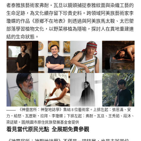
者泰雅族藝術家弗耐・瓦旦以鏡頭捕捉泰雅紋面與染織工藝的
生命足跡，為文化續存留下珍貴史料。跨領域阿美族藝術家李
瓊蝶的作品《原鄉不在地表》則透過與阿美族馬太鞍、太巴塱
部落學習植物文化，以野菜移植為隱喻，探討人在異地重建連
結的生命狀態。
《神靈居所：神聖地誌學》集結 8 位藝術家。上排左起：張恩滿、安
力・給怒、瓦歷斯・拉拜、李瓊蝶；下排左起：弗耐・瓦旦、王秀茹、段沐、
梁廷毓。圖/桃園市原住民族發展基金會提供
看見當代原民光點 全展期免費參觀