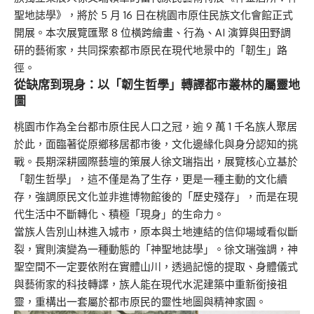
聖地誌學》，將於 5 月 16 日在桃園市原住民族文化會館正式
開展。本次展覽匯聚 8 位橫跨繪畫、行為、AI 演算與田野調
研的藝術家，共同探索都市原民在現代地景中的「韌生」路
徑。
從缺席到現身：以「韌生哲學」轉譯都市叢林的屬靈地
圖
桃園市作為全台都市原住民人口之冠，逾 9 萬 1 千名族人聚居
於此，面臨著從原鄉移居都市後，文化邊緣化與身分認知的挑
戰。長期深耕國際藝壇的策展人徐文瑞指出，展覽核心立基於
「韌生哲學」，這不僅是為了生存，更是一種主動的文化續
存，強調原民文化並非進博物館後的「歷史殘存」，而是在現
代生活中不斷轉化、積極「現身」的生命力。
當族人告別山林進入城市，原本與土地連結的信仰場域看似斷
裂，實則演變為一種動態的「神聖地誌學」。徐文瑞強調，神
聖空間不一定要依附在實體山川，透過記憶的提取、身體儀式
與藝術家的科技轉譯，族人能在現代水泥建築中重新銜接祖
靈，重構出一套屬於都市原民的靈性地圖與精神家園。