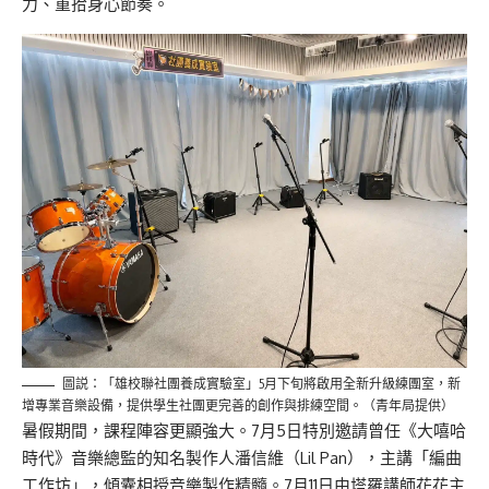
力、重拾身心節奏。
圖説：「雄校聯社團養成實驗室」5月下旬將啟用全新升級練團室，新
增專業音樂設備，提供學生社團更完善的創作與排練空間。（青年局提供）
暑假期間，課程陣容更顯強大。7月5日特別邀請曾任《大嘻哈
時代》音樂總監的知名製作人潘信維（Lil Pan），主講「編曲
工作坊」，傾囊相授音樂製作精髓。7月11日由塔羅講師花花主