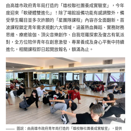
由高雄市政府青年局打造的「雄校聯社團養成實驗室」，今年
度迎來「軟硬體雙進化」！除了場館設備功能有感調整外，備
受學生矚目並多次許願的「星團隊課程」內容亦全面翻新。首
波課程鎖定青年需求規劃六大領域，涵蓋熱血舞蹈、實務財務
思維、療癒瑜伽、頂尖音樂創作、自我塔羅探索及復古有氧派
對，全方位陪伴青年在創意激發、專業養成及身心平衡中持續
進化，相關課程即日起開放報名，額滿為止。
圖説：由高雄市政府青年局打造的「雄校聯社團養成實驗室」，提供