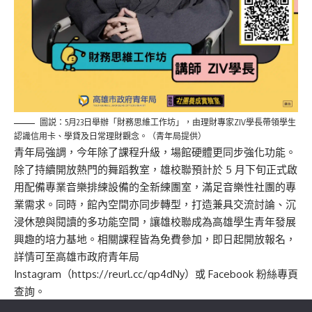
圖説：5月23日舉辦「財務思維工作坊」，由理財專家ZIV學長帶領學生
認識信用卡、學貸及日常理財觀念。（青年局提供）
青年局強調，今年除了課程升級，場館硬體更同步強化功能。
除了持續開放熱門的舞蹈教室，雄校聯預計於 5 月下旬正式啟
用配備專業音樂排練設備的全新練團室，滿足音樂性社團的專
業需求。同時，館內空間亦同步轉型，打造兼具交流討論、沉
浸休憩與閱讀的多功能空間，讓雄校聯成為高雄學生青年發展
興趣的培力基地。相關課程皆為免費參加，即日起開放報名，
詳情可至高雄市政府青年局
Instagram（https://reurl.cc/qp4dNy）或 Facebook 粉絲專頁
查詢。