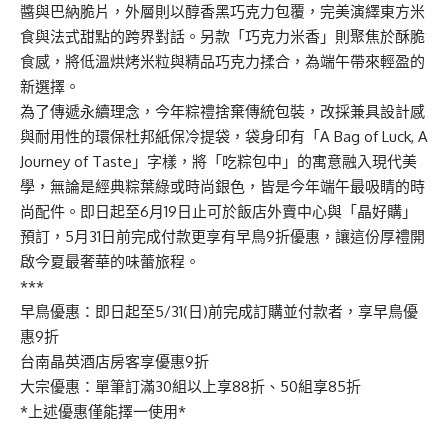
醬與巴納脆片，外層則以醇香黑巧克力包覆，完美演繹東方米
食與法式甜點的跨界對話。另款「巧克力米香」則聚焦於酥脆
食感，將低溫烘烤米粒與精品巧克力揉合，為端午帶來輕盈的
新選擇。
為了傳遞永續理念，今年粽禮捨棄傳統包裝，改採兼具設計感
與耐用性的環保杜邦紙保冷提袋，袋身印有「A Bag of Luck, A
Journey of Taste」字樣，將「吃粽包中」的寓意融入現代美
學，無論是經典粽葉綠或時尚銀色，皆是今年端午最吸睛的時
尚配件。即日起至6月19日止可於飯店外賣中心與「晶好購」
預訂，5月31日前完成付款更享有早鳥9折優惠，讓這份厚禮開
啟今夏最奢華的味蕾旅程。
***
早鳥優惠：即日起至5/31(日)前完成訂購並付款者，享早鳥優
惠9折
台南晶英酒店房客享優惠9折
大宗優惠：單筆訂滿30組以上享88折、50組享85折
*上述優惠僅能擇一使用*