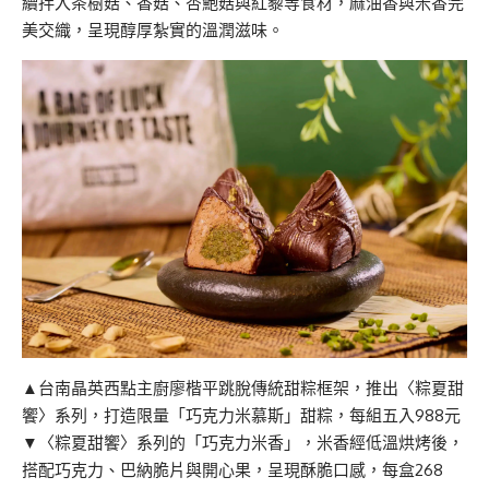
續拌入茶樹菇、香菇、杏鮑菇與紅藜等食材，麻油香與米香完
美交織，呈現醇厚紮實的溫潤滋味。
▲台南晶英西點主廚廖楷平跳脫傳統甜粽框架，推出〈粽夏甜
饗〉系列，打造限量「巧克力米慕斯」甜粽，每組五入988元
▼〈粽夏甜饗〉系列的「巧克力米香」，米香經低溫烘烤後，
搭配巧克力、巴納脆片與開心果，呈現酥脆口感，每盒268