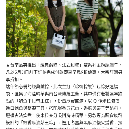
▲台南晶英推出「經典鹹粽、法式甜粽」雙系列主題慶端午，
凡於5月31日前下訂並完成付款即享早鳥9折優惠，大宗訂購另
享折扣。
端午節必備的經典鹹粽，此次主打〈珍御粽饗〉包粽好運福
袋，匯集了海陸精華與南台灣傳統工藝，其中備有老饕連年欽
點的「鮑魚干貝帝王粽」，份量厚實飽滿，以 Q 彈米粒包覆
進口鮑魚與整顆干貝，搭配鹹香五花肉、香菇與栗子等餡料，
遵循古法炊煮，使米粒充分吸附海味精華。另款專為蔬食族群
設計的「飄香麻油菇王粽」，選用老薑與黑麻油慢火煸香，接