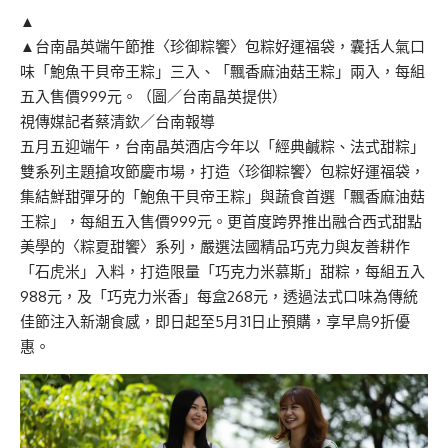
▲
▲台南晶英端午節推〈珍御粽饗〉包粽好運福袋，囊括人氣口
味「鮑魚干貝帝王粽」三入、「飄香麻油菇王粽」兩入，每組
五入售價999元。（圖／台南晶英提供）
視傳媒記者蔡清欽／台南報導
五月五迎端午，台南晶英酒店今年以「經典鹹粽、法式甜粽」
雙系列主題搶攻節慶市場，打造〈珍御粽饗〉包粽好運福袋，
集結鮮甜彈牙的「鮑魚干貝帝王粽」與蔬食首選「飄香麻油菇
王粽」，每組五入售價999元。更首度跨界推出融合西式甜點
美學的〈粽夏甜饗〉系列，嚴選法國精品巧克力與友善耕作
「石虎米」入料，打造限量「巧克力米慕斯」甜粽，每組五入
988元，及「巧克力米香」每盒268元，透過法式口味為傳統
佳節注入新潮食感，即日起至5月31日止預購，享早鳥9折優
惠。