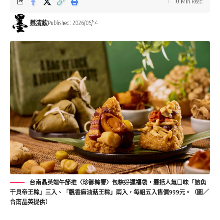
10 Min Read
蔡清欽
Published: 2026/05/14
台南晶英端午節推〈珍御粽饗〉包粽好運福袋，囊括人氣口味「鮑魚
干貝帝王粽」三入、「飄香麻油菇王粽」兩入，每組五入售價999元。（圖／
台南晶英提供）