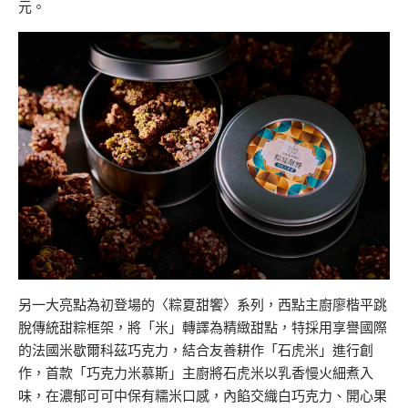
元。
另一大亮點為初登場的〈粽夏甜饗〉系列，西點主廚廖楷平跳
脫傳統甜粽框架，將「米」轉譯為精緻甜點，特採用享譽國際
的法國米歇爾科茲巧克力，結合友善耕作「石虎米」進行創
作，首款「巧克力米慕斯」主廚將石虎米以乳香慢火細煮入
味，在濃郁可可中保有糯米口感，內餡交織白巧克力、開心果