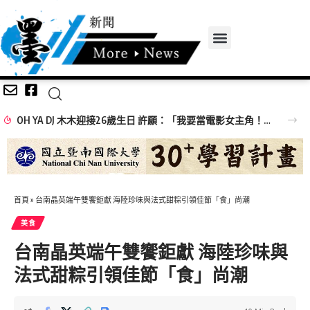
OH YA DJ 木木迎接26歲生日 許願：「我要當電影女主角！」
首頁
»
台南晶英端午雙饗鉅獻 海陸珍味與法式甜粽引領佳節「食」尚潮
美食
台南晶英端午雙饗鉅獻 海陸珍味與
法式甜粽引領佳節「食」尚潮