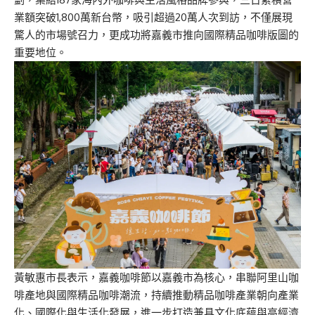
業額突破1,800萬新台幣，吸引超過2
0
萬人次到訪，不僅展現
驚人的市場號召力，更成功將嘉義市推向國際精品咖啡版圖的
重要地位。
黃敏惠
市長
表示，嘉義咖啡節以嘉義市為核心，串聯阿里山咖
啡產地與國際精品咖啡潮流，持續推動精品咖啡產業朝向產業
化、國際化與生活化發展，進一步打造兼具文化底蘊與高經濟