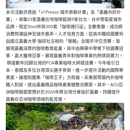
本次活動亦透過「+1 Presso 城市串聯計畫」及「嘉義共好計
畫」，串聯
23
家嘉義
在地咖啡館
與
9家台北、台中等衛星城市
品牌
，限定Shot杯與300套「咖啡通行証」全數售罄，成功將
消費熱潮延伸至城市巷弄。人才培育方面，從高中職校園賽到
由國立嘉義大學 咖研社主辦的「覺戰」全國手沖交流賽，皆
展現嘉義深厚的咖啡教育能量，其中由興華中學奪下校園賽冠
軍，嘉大獲得亞軍，展現嘉義青年對咖啡專業的熱情與實力。
睽違數年回歸台灣的PCA專業咖啡大師競技賽，今年吸引日
本、泰國及多位台灣頂尖選手參與，進一步提升活動的國際專
業度。論壇則邀集「咖啡王子」方政倫、宋東弼等國內外咖啡
職人對談，提出嘉義精品咖啡產業鏈整合願景。其中，ACU亞
洲咖啡聯盟更預計於2026年將台灣分會設於嘉義，持續提升
嘉義在亞洲咖啡領域的能見度。