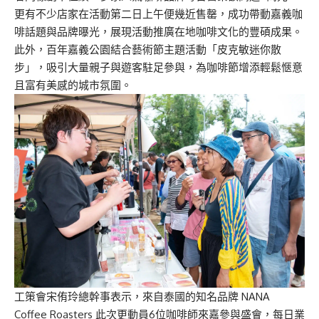
更有不少店家在活動第二日上午便幾近售罄，成功帶動嘉義咖
啡話題與品牌曝光，展現活動推廣在地咖啡文化的豐碩成果。
此外，百年嘉義公園結合藝術節主題活動「皮克敏迷你散
步」，吸引大量親子與遊客駐足參與，為咖啡節增添輕鬆愜意
且富有美感的城市氛圍。
工策會宋侑玲總幹事表示，來自泰國的知名品牌 NANA
Coffee Roasters 此次更動員6位咖啡師來嘉參與盛會，每日業