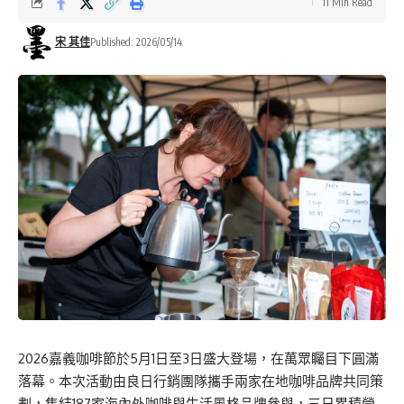
11 Min Read
宋 其佳
Published: 2026/05/14
2026嘉義咖啡節於5月1日至3日盛大登場，在萬眾矚目下圓滿
落幕。本次活動由良日行銷團隊攜手兩家在地咖啡品牌共同策
劃，集結187家海內外咖啡與生活風格品牌參與，三日累積營