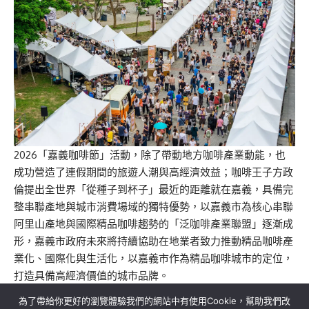
2026「嘉義咖啡節」活動，除了帶動地方咖啡產業動能，也
成功營造了連假期間的旅遊人潮與高經濟效益
；咖啡王子方政
倫提出全世界「從種子到杯子」最近的距離就在嘉義，具備完
整串聯產地與城市消費場域的獨特優勢，以嘉義市為核心串聯
阿里山產地與國際精品咖啡趨勢
的
「泛咖啡產業聯盟」
逐漸成
形，嘉義市政府未來將持續協助在地業者
致力推動精品咖啡產
業化、國際化與生活化，以
嘉義市作為精品咖啡城市的定位，
打造具備高經濟價值的城市品牌。
為了帶給你更好的瀏覽體驗我們的網站中有使用Cookie，幫助我們改