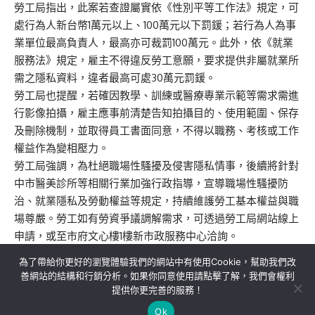
勞工局指出，此案若查證屬實依《性別平等工作法》規定，可
處行為人新台幣1萬元以上、100萬元以下罰鍰；若行為人為事
業單位最高負責人，最高亦可裁罰100萬元。此外，依《就業
服務法》規定，雇主不得違反勞工意願，要求提供非屬就業所
需之隱私資料，違者最高可處30萬元罰鍰。
勞工局也提醒，若確因教學、訓練或醫療專業示範等需求需進
行影像拍攝，雇主應事前清楚告知拍攝目的、使用範圍、保存
及刪除機制，並取得員工書面同意，不得以職務、考核或工作
權益作為變相壓力。
勞工局強調，為杜絕職場性騷擾及侵害隱私情事，後續將針對
中市醫美診所等相關行業加強行政指導，宣導職場性騷擾防
治、就業隱私及勞動權益等規定，持續維護勞工基本權益與職
場尊嚴。勞工如有勞資爭議調解需求，可透過勞工局網站線上
申請，或至市府文心樓1樓新市政服務中心洽詢。
為了帶給你更好的瀏覽體驗我們的網站中有使用Cookie，幫助我們改
善網站的結構和行銷分析。如果你同意使用請點擊了解，我們會權利
提供你更完善的服務！
關於我們
隱私權政策
聯絡我們
Ok