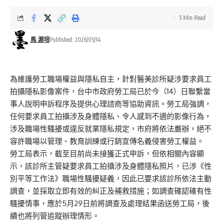
5 Min Read
馬 源培
Published: 2026/05/14
為維護勞工職場權益與隱私自主，針對醫美診所疑涉要求員工
拍攝隱私影像案件，台中市政府勞工局已於今（14）日聯繫當
事人說明申訴程序及提供心理諮商等協助資訊。勞工局強調，
任何要求員工拍攝涉及身體隱私、令人感到不適的影像行為，
涉及職場性騷擾或違反就業隱私規定，市府將依法嚴辦，絕不
容許職場以管理、教育訓練或行銷宣傳名義侵害勞工權益。
勞工局表示，截至目前尚未接獲正式申訴，但依相關內容顯
示，該診所主管疑要求員工拍攝涉及身體隱私照片，已涉《性
別平等工作法》職場性騷擾疑義，因此已要求該診所依法主動
調查，並採取立即有效的糾正及補救措施；如調查確認確有性
騷擾情事，應於5月29日前將調查及處理結果函送勞工局，後
續也將列管追蹤辦理情形。