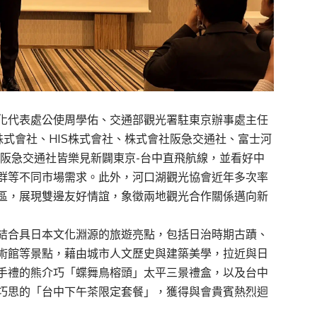
化代表處公使周學佑、交通部觀光署駐東京辦事處主任
B株式會社、HIS株式會社、株式會社阪急交通社、富士河
IS及阪急交通社皆樂見新闢東京-台中直飛航線，並看好中
群等不同市場需求。此外，河口湖觀光協會近年多次率
區，展現雙邊友好情誼，象徵兩地觀光合作關係邁向新
結合具日本文化淵源的旅遊亮點，包括日治時期古蹟、
術館等景點，藉由城市人文歷史與建築美學，拉近與日
手禮的熊介巧「蝶舞鳥榕頭」太平三景禮盒，以及台中
巧思的「台中下午茶限定套餐」，獲得與會貴賓熱烈迴