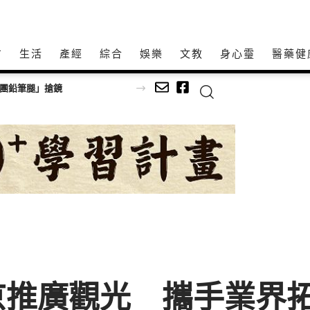
方
生活
產經
綜合
娛樂
文教
身心𩆜
醫藥健
師以生命經驗打造共學平台
京推廣觀光 攜手業界