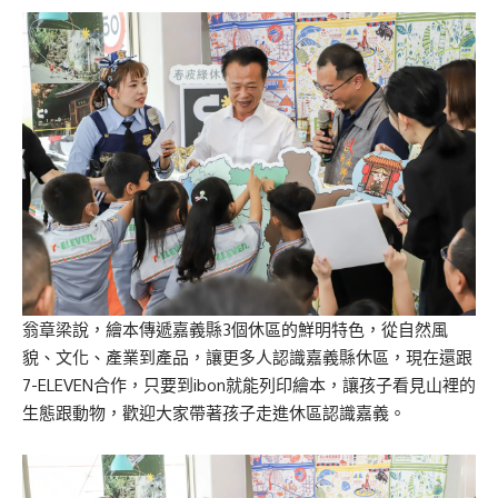
翁章梁說，繪本傳遞嘉義縣3個休區的鮮明特色，從自然風
貌、文化、產業到產品，讓更多人認識嘉義縣休區，現在還跟
7-ELEVEN合作，只要到ibon就能列印繪本，讓孩子看見山裡的
生態跟動物，歡迎大家帶著孩子走進休區認識嘉義。