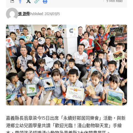
9 Min Read
張 游舜
Published: 2026/05/15
嘉義縣長翁章梁今15日出席「永續好鄰居同樂會」活動，與新
港鄉立幼兒園學童共讀「歡迎光臨！淺山動物聊天室」手繪
本，帶領孩子認識淺山動物及嘉義縣3大休閒農業區。