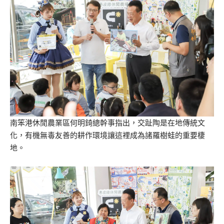
南笨港休閒農業區何明錡總幹事指出，交趾陶是在地傳統文
化，有機無毒友善的耕作環境讓這裡成為諸羅樹蛙的重要棲
地。