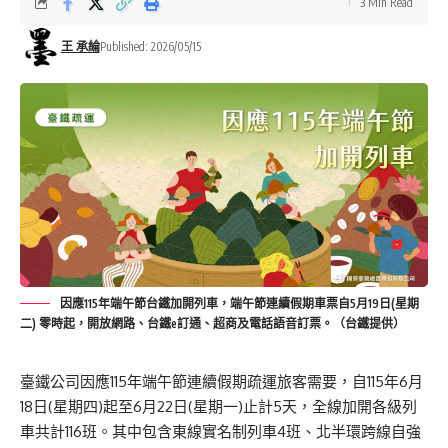
3 Min Read
王 承綸
Published: 2026/05/15
因應115年端午節台鐵加開列車，端午節連續假期車票自5月19日(星期
二) 零時起，開放網路、台鐵e訂通、超商及電話語音訂票。（台鐵提供）
臺鐵公司因應115年端午節連續假期疏運旅客需要，自115年6月
18日(星期四)起至6月22日(星期一)止計5天，全線加開各級列
車共計116班。其中包含東線實名制列車4班、北半環跨線自強