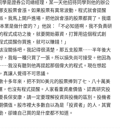
個同學是證券公司總經理，某一天他招待同學到他的辦公
哪支股票會漲。如果股票有異常波動，程式就會提醒
派。我馬上開戶進場，把他說會漲的股票都買了。我還
的本業是做什麼的？」他說：「不必知道啊，我不負責研
的程式成功之後，就要開始募資，打算用這個程式創
程式提醒你買進，就可以賺錢！」
該沒關係吧。我記得很清楚，那五支股票⋯⋯半年後大
好，我每一種只買了一張。所以損失尚可接受。他因為
⋯⋯我沒有聽到他再提起那個偉大的程式。現在想起
，真讓人覺得不可思議。
數十多年來，把不到10美元的股票捧到了七、八十萬美
幸運，也沒有程式提醒。人家看重資產價值、認真研究投
要長保安康，請一定要理解投資與投機的區別。投機者
期價值。股市裡大多數自以為是「投資者」的人，其實
動，卻連自己買的是什麼都不知道。