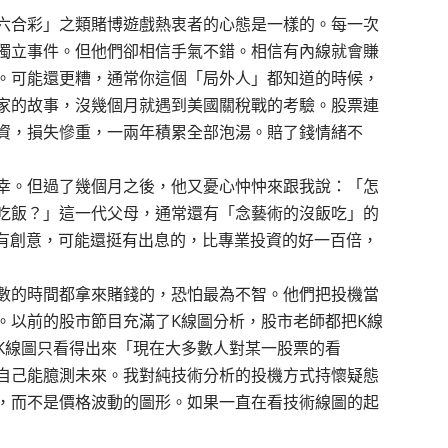
六合彩」之類賭博遊戲熱衷者的心態是一樣的。每一次
獨立事件。但他們卻相信手氣不錯。相信有內線就會賺
。可能還更糟，通常你這個「局外人」都知道的時候，
家的故事，沒幾個月就遇到美國關稅戰的考驗。股票連
資，損失慘重，一兩年積累全部泡湯。賠了錢情緒不
幸。但過了幾個月之後，他又憂心忡忡來跟我說：「怎
吃飯？」這一代父母，通常還有「念藝術的沒飯吃」的
的有創意，可能還挺有出息的，比專業投資的好一百倍，
數的時間都拿來賭錢的，恐怕最為不智。他們把投機當
。以前的股市節目充滿了K線圖分析，股市老師都把K線
K線圖只看得出來「現在大多數人對某一股票的看
自己能臆測未來。我對純技術分析的投機方式持懷疑態
，而不是價格波動的圖形。如果一直在看技術線圖的起