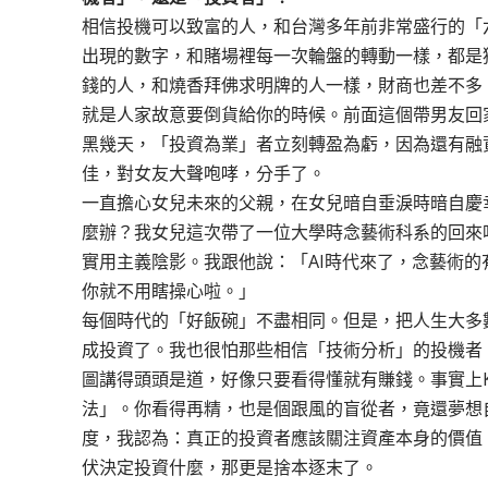
相信投機可以致富的人，和台灣多年前非常盛行的「
出現的數字，和賭場裡每一次輪盤的轉動一樣，都是
錢的人，和燒香拜佛求明牌的人一樣，財商也差不多
就是人家故意要倒貨給你的時候。前面這個帶男友回
黑幾天，「投資為業」者立刻轉盈為虧，因為還有融
佳，對女友大聲咆哮，分手了。
一直擔心女兒未來的父親，在女兒暗自垂淚時暗自慶
麼辦？我女兒這次帶了一位大學時念藝術科系的回來
實用主義陰影。我跟他說：「AI時代來了，念藝術
你就不用瞎操心啦。」
每個時代的「好飯碗」不盡相同。但是，把人生大多
成投資了。我也很怕那些相信「技術分析」的投機者
圖講得頭頭是道，好像只要看得懂就有賺錢。事實上
法」。你看得再精，也是個跟風的盲從者，竟還夢想
度，我認為：真正的投資者應該關注資產本身的價值
伏決定投資什麼，那更是捨本逐末了。