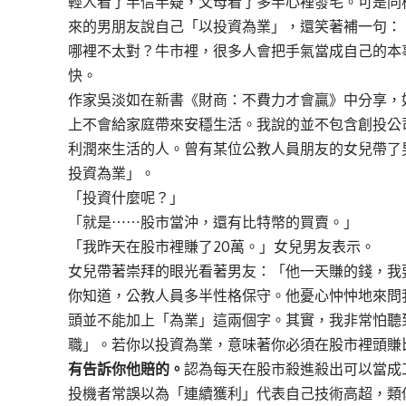
輕人看了半信半疑，父母看了多半心裡發毛。可是同
來的男朋友說自己「以投資為業」，還笑著補一句：
哪裡不太對？牛市裡，很多人會把手氣當成自己的本
快。
作家吳淡如在新書
《財商：不費力才會贏》
中分享，
上不會給家庭帶來安穩生活。我說的並不包含創投公
利潤來生活的人。曾有某位公教人員朋友的女兒帶了
投資為業」。
「投資什麼呢？」
「就是⋯⋯股市當沖，還有比特幣的買賣。」
「我昨天在股市裡賺了20萬。」女兒男友表示。
女兒帶著崇拜的眼光看著男友：「他一天賺的錢，我
你知道，公教人員多半性格保守。他憂心忡忡地來問
頭並不能加上「為業」這兩個字。其實，我非常怕聽
職」。若你以投資為業，意味著你必須在股市裡頭賺
有告訴你他賠的。
認為每天在股市殺進殺出可以當成
投機者常誤以為「連續獲利」代表自己技術高超，類