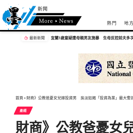
熱門
地
最新新聞
宜蘭3歲童疑遭母親男友施暴 生母反控前夫多
首頁
»
財商》公教爸憂女兒嫁投資男 吳淡如揭「投資為業」最大警
產經
財商》公教爸憂女