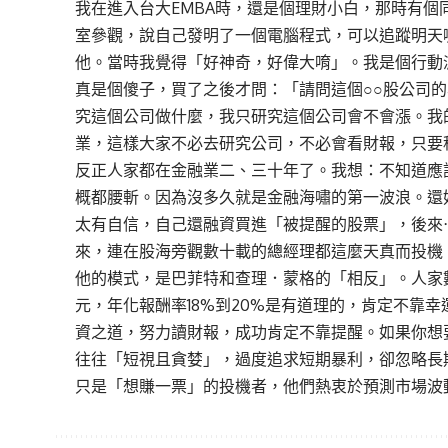
我在進入台大EMBA時，還是個理財小白，那時有
室參觀，說自己發明了一個電腦程式，可以追蹤明天
他。當時我覺得「好神奇，好偉大唷」。我是個行動
真是個傻子，買了之後才問：「請問這個○○股公司
究這個公司做什麼，我只研究這個公司會不會漲。我
業，這樣大家不必去研究公司，不必會看財報，只要
反正人家都在金融業二、三十年了。我想：不知道應
概都腰斬。因為沒多久就是金融海嘯的第一波浪。還
太有自信，自己還融資買進「被提醒的股票」，後來
來，連在股海旁觀數十載的總經理都這麼天真而投機
他的模式，是巴菲特和查理．蒙格的「相反」。人家
元，年化報酬率18%到20%是有道理的，肯定不靠
資之道，努力讀財報，成功肯定不靠提醒。如果你想
往往「短視且貪婪」，過度追求短期暴利，卻忽略長
只是「想賺一票」的投機者，他們熱衷於預測市場波