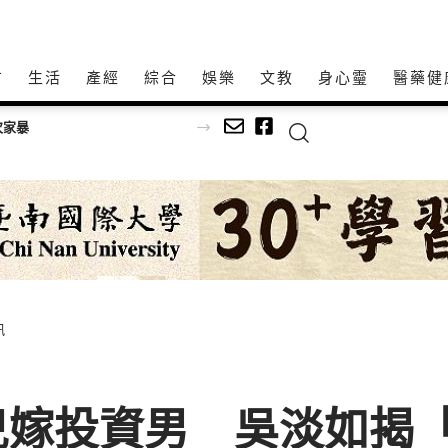
方
生活
產經
綜合
娛樂
文教
身心𩆜
醫藥健
次家暴
訊
兒嫁投資男 吳淡如揭