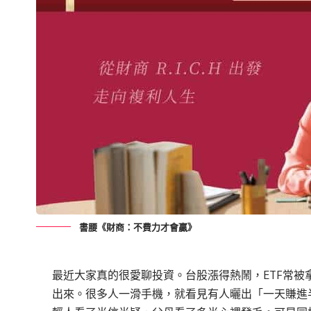
書腰《財商：不費力才會贏》
最近大家真的很愛聊投資。台股漲得熱鬧，ETF常被
出來。很多人一滑手機，就看見有人曬出「一天賺進