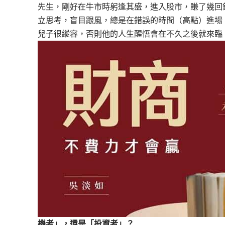
先生，剛好在牛市時躬逢其盛，進入股市，賺了幾回
立思考，盲目跟風，總是在錯誤的時間（高點）進場
兒子很縱容，否則他的人生醒悟會在不久之後就來臨
機者」，還是「投資者」？