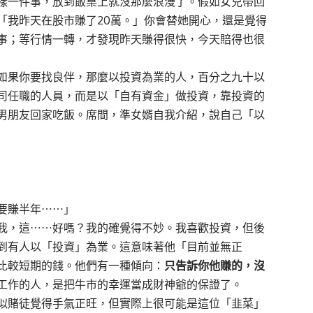
樣一件事，放到飯桌上就沒那麼浪漫了。假如女兒帶回
「我昨天在股市賺了20萬。」你會替她開心，還是覺得
事；等行情一轉，才發現昨天賺得很快，今天賠得也很
如果你要找良伴，那麼以投資為業的人，百分之九十以
司任職的人員，而是以「自有資金」做投資，靠投資的
男朋友回家吃飯。席間，準女婿自我介紹，說自己「以
要賺半年⋯⋯」
我，這⋯⋯好嗎？我的確覺得不妙。我喜歡投資，但後
到有人以「投資」為業。這意味著他「目前並無正
比較短期的錢。他們有一種傾向：
只告訴你他賺的，沒
工作的人，是把牛市的幸運當成財神爺的保證了。
似賭徒覺得手氣正旺，但實際上很可能是這位「韭菜」