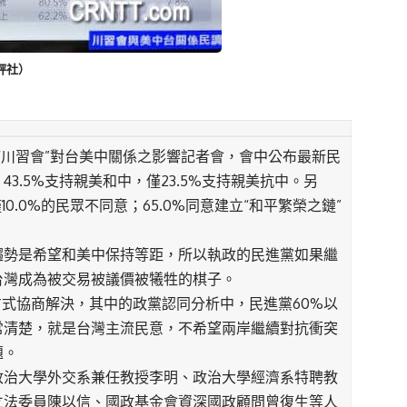
評社）
川習會”對台美中關係之影響記者會，會中公布最新民
43.5%支持親美和中，僅23.5%支持親美抗中。另
0.0%的民眾不同意；65.0%同意建立“和平繁榮之鏈”
趨勢是希望和美中保持等距，所以執政的民進黨如果繼
台灣成為被交易被議價被犧牲的棋子。
方式協商解決，其中的政黨認同分析中，民進黨60%以
常清楚，就是台灣主流民意，不希望兩岸繼續對抗衝突
題。
政治大學外交系兼任教授李明、政治大學經濟系特聘教
立法委員陳以信、國政基金會資深國政顧問曾復生等人