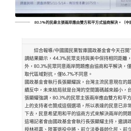
80.3%的民衆主張兩岸應由雙方和平方式協商解決。（中
綜合報導/中國國民黨智庫國政基金會今天召開“
調結果顯示，44.3%民眾支持與美中保持相同距離，
外，80.3%民眾同意兩岸問題應由協商和平解決，僅1
取代區域對抗，僅16.7%不同意。
國政基金會執行長張顯耀說，台灣主流民意現在的
續反中，未來結局就是台灣的空間籌碼越來越小，
張顯耀強調，80.3%的民眾主張兩岸應由雙方和平
上的支持者也贊成這個選項，所以表達的民意已非
下去，民意希望用和平的協商方式來解決兩岸的問
這場記者會由國政基金會執行長張顯耀主持，邀請
授林祖嘉、陸軍退役中將、前立法委員帥化民、前