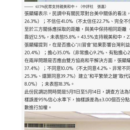
43.5%民眾支持親美和中。（中評社 張嘉）
張顯耀表示，民調中有關民眾對台美中關係的看法，信任
26.3%）；不信任41.0%（不太信任22.7%、完全不
至於三方關係應採取的距離，與美中保持相同距離（等
靠近12.5%，未表態15.8%。43.5%支持親美和中
張顯耀提到，在是否擔心“川習會”結果影響台灣利益方
20.4%）；擔心35.0%（非常擔心9.2%、有點擔心2
在兩岸問題是否應由雙方協商和平解決方面，張顯耀說
37.4%）；不同意10.0%（不太同意4.2%、非常不
25.3%、還算同意39.7%）建立“和平繁榮之鏈”取
8.0%）；未表態18.3%。
此份民調訪問時間是5月11日至5月14日，調查方法
樣誤差95%信心水準下，抽樣誤差為±3.00個百
數進行加權。