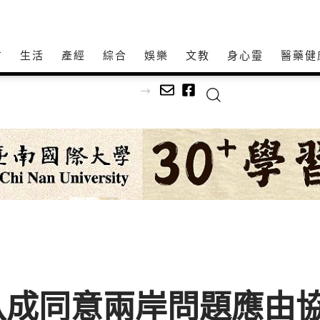
方
生活
產經
綜合
娛樂
文教
身心𩆜
醫藥健
八成同意兩岸問題應由