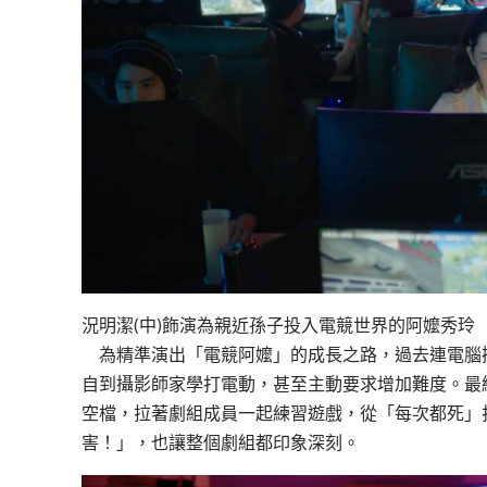
況明潔(中)飾演為親近孫子投入電競世界的阿嬤秀玲
為精準演出「電競阿嬤」的成長之路，過去連電腦
自到攝影師家學打電動，甚至主動要求增加難度。最
空檔，拉著劇組成員一起練習遊戲，從「每次都死」
害！」，也讓整個劇組都印象深刻。