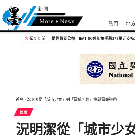
熱門
地
最新新聞
無感量測黑科技登場 岡山醫院「Face AI健
首頁
»
況明潔從「城市少女」到「電競阿嬤」挑戰電競遊戲
娛樂
況明潔從「城市少