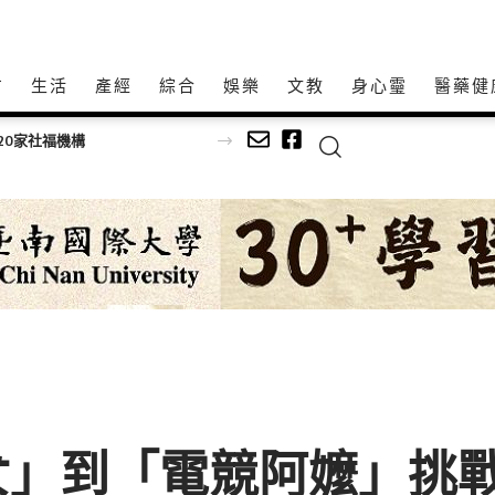
方
生活
產經
綜合
娛樂
文教
身心𩆜
醫藥健
康鏡」 驚豔高齡高齡健康展
女」到「電競阿嬤」挑