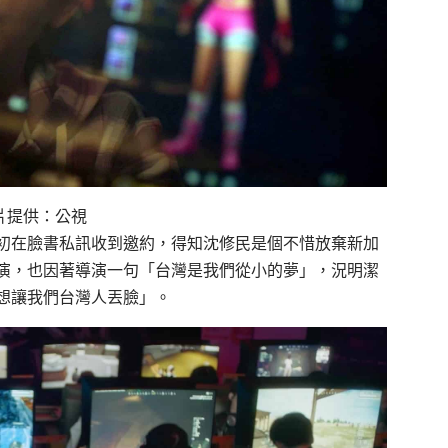
片提供：公視
初在臉書私訊收到邀約，得知沈修民是個不惜放棄新加
演，也因著導演一句「台灣是我們從小的夢」，況明潔
想讓我們台灣人丟臉」。