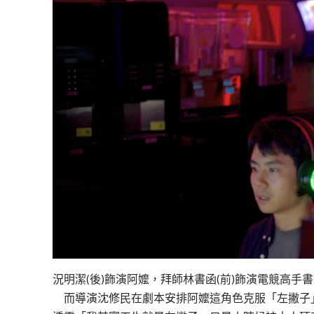
況明潔(後)飾演阿嬤，拜師林書函(前)飾演電競高手
而導演沈修民在劇本安排阿嬤這角色克服「左撇子