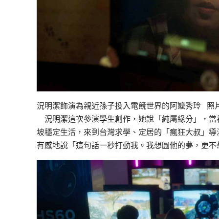
況明潔飾演為親近孫子投入電競世界的阿嬤秀玲 照
況明潔這次參演學生創作，她說「純屬緣分」，當
坡穩定生活，來到台灣求學、定居的「瘋狂大叔」導
有感地說「這句話一秒打動我。我想圓他的夢，更不