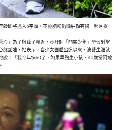
年齡即將邁入6字頭，不施脂粉仍顯駐顏有術 照片提
秀玲」為了與孫子親近，竟拜師「問題少年」學習射擊
心態豁達，她表示，自少女團體出道以來，演藝生涯就
說：「我今年快60了，如果早點生小孩，40歲當阿嬤
。