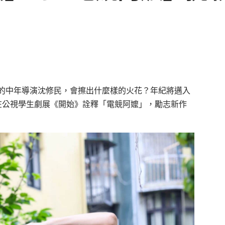
的中年導演沈修民，會擦出什麼樣的火花？年紀將邁入
在公視學生劇展《開始》詮釋「電競阿嬤」，勵志新作