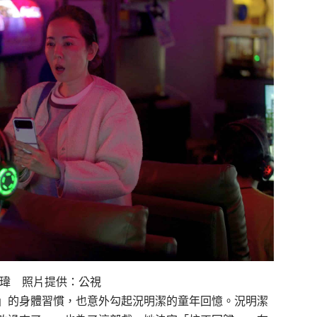
書瑋 照片提供：公視
」的身體習慣，也意外勾起況明潔的童年回憶。況明潔