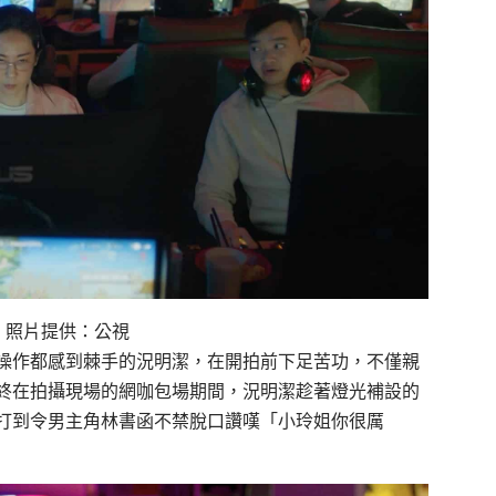
 照片提供：公視
操作都感到棘手的況明潔，在開拍前下足苦功，不僅親
終在拍攝現場的網咖包場期間，況明潔趁著燈光補設的
打到令男主角林書函不禁脫口讚嘆「小玲姐你很厲