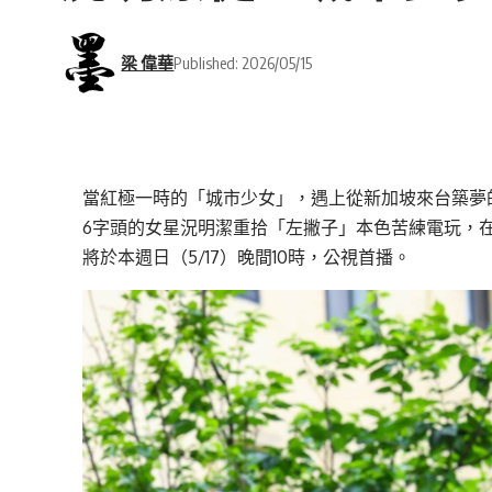
梁 偉華
Published: 2026/05/15
當紅極一時的「城市少女」，遇上從新加坡來台築夢
6字頭的女星況明潔重拾「左撇子」本色苦練電玩，
將於本週日（5/17）晚間10時，公視首播。