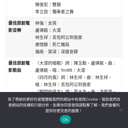
陳俊宏｜雙囍
李立劭｜獨奏者之舞
最佳原創電
林強｜女孩
影音樂
盧律銘｜大濛
林生祥｜丟包阿公到我家
唐愷馡｜死亡賭局
瀚南．棠深｜深度安靜
最佳原創電
〈大濛的暗眠〉詞：陳玉勳、盧律銘、曲：
影歌曲
盧律銘、唱：9m88｜大濛
〈四月的風〉詞：林生祥、曲：林生祥、
唱：林生祥｜丟包阿公到我家
〈瞬間的遠方〉詞：葛大為、曲：湯昇榮、
宋柏緯、侯志堅、唱：宋柏緯｜那張照片裡
為了帶給你更好的瀏覽體驗我們的網站中有使用Cookie，幫助我們改
善網站的結構和行銷分析。如果你同意使用請點擊了解，我們會權利
的我們
提供你更完善的服務！
〈幸福在歌唱〉詞：林孝謙、曲：李方睿、
Ok
唱：A-Lin（黃麗玲）｜陽光女子合唱團
〈愛到卡慘死〉詞：施立、曲：施立、唱：