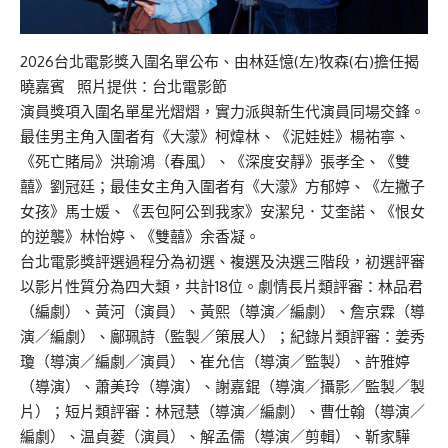
2026台北電影獎入圍名單公布、由林廷憶(左)牧森(右)擔任揭
曉嘉賓 照片提供：台北電影節
演員獎項入圍名單星光熠熠，實力派與新生代演員同場交鋒。
最佳男主角入圍者有《大濛》柯煒林、《泥娃娃》楊祐寧、
《死亡賭局》洪瑜鴻（春風）、《深度安靜》張孝全、《雙
囍》劉冠廷；最佳女主角入圍者有《大濛》方郁婷、《左撇子
女孩》馬士媛、《丟包阿公到我家》安潔兒．艾奎諾、《恨女
的逆襲》林怡婷、《雙囍》余香凝。
台北電影獎評選過程分為初選、複選及決選三階段，初選評審
以影片性質分為四大類，共計18位。劇情長片類評審：林品君
（編劇）、黃河（演員）、黃熙（導演／編劇）、詹京霖（導
演／編劇）、鄺珮詩（監製／策展人）；紀錄片類評審：姜秀
瓊（導演／編劇／演員）、崔允信（導演／監製）、許雅婷
（導演）、蕭美玲（導演）、謝嘉錕（導演／攝影／監製／製
片）；短片類評審：林冠慧（導演／編劇）、曹仕翰（導演／
編劇）、温貞菱（演員）、解孟儒（導演／剪輯）、靳家驊