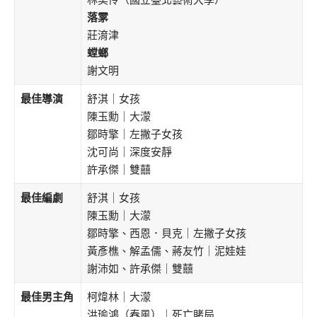
落雺
莊淯津
螳螂
謝文明
最佳導演
舒淇｜女孩
陳玉勳｜大濛
鄒時擎｜左撇子女孩
沈可尚｜深度安靜
許承傑｜雙囍
最佳編劇
舒淇｜女孩
陳玉勳｜大濛
鄒時擎、西恩．貝克｜左撇子女孩
黃彥樵、解孟儒、蔣友竹｜泥娃娃
謝沛如、許承傑｜雙囍
最佳男主角
柯煒林｜大濛
洪瑜鴻（春風）｜死亡賭局