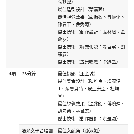
張軼峰）
最佳造型設計（葉嘉茵）
最佳視覺效果（嚴振欽、曾懷儒、
陳晏平、侯秀嬑）
傑出技術（動作設計：張材旭、金
敬友）
傑出技術（特效化妝：蕭百宸、劉
顯嘉）
傑出技術（置景噴繪：李錫堅）
4項
96分鐘
最佳攝影（王金城）
最佳聲音設計（陳維良、埃爾溫
T、納魯貝特・皮亞米亞、杜均
堂）
最佳視覺效果（温兆銘、傅琬婷、
胡宏愈、林韋宏）
傑出技術（動作設計：洪昰顥）
陽光女子合唱團
最佳女配角（孫淑媚）