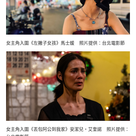
女主角入圍《左撇子女孩》馬士媛 照片提供：台北電影節
女主角入圍《丟包阿公到我家》安潔兒・艾奎諾 照片提供：