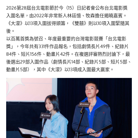
2026第28屆台北電影節於今（15）日記者會公布台北電影獎
入圍名單，由2022年非常新人林廷憶、牧森擔任揭曉嘉賓。
《大濛》以13項入圍拔得頭籌，《雙囍》則以10項入圍緊隨其
後。
以百萬首獎為號召、年度最重要的台灣電影競賽「台北電影
獎」，今年共有331件作品報名，包括劇情長片49件、紀錄片
84件、短片156件、動畫片42件。在複選評審熱烈討論下，最
後選出29部入圍作品（劇情長片14部、紀錄片5部、短片5部、
動畫片5部），其中《大濛》以13項成入圍最大贏家。