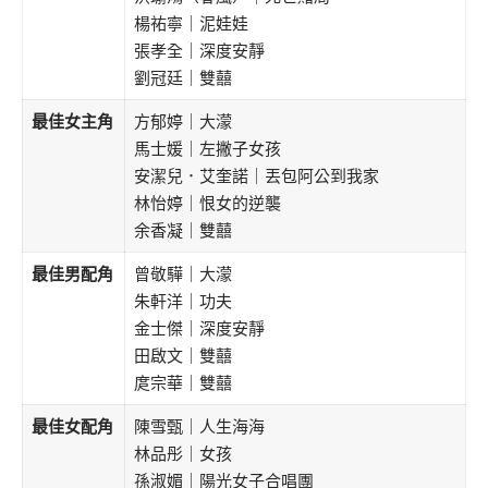
楊祐寧｜泥娃娃
張孝全｜深度安靜
劉冠廷｜雙囍
最佳女主角
方郁婷｜大濛
馬士媛｜左撇子女孩
安潔兒．艾奎諾｜丟包阿公到我家
林怡婷｜恨女的逆襲
余香凝｜雙囍
最佳男配角
曾敬驊｜大濛
朱軒洋｜功夫
金士傑｜深度安靜
田啟文｜雙囍
庹宗華｜雙囍
最佳女配角
陳雪甄｜人生海海
林品彤｜女孩
孫淑媚｜陽光女子合唱團