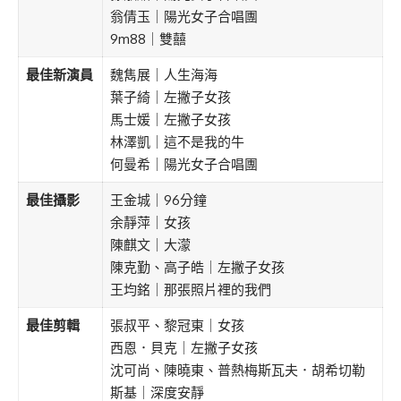
翁倩玉｜陽光女子合唱團
9m88｜雙囍
最佳新演員
魏雋展｜人生海海
葉子綺｜左撇子女孩
馬士媛｜左撇子女孩
林澤凱｜這不是我的牛
何曼希｜陽光女子合唱團
最佳攝影
王金城｜96分鐘
余靜萍｜女孩
陳麒文｜大濛
陳克勤、高子皓｜左撇子女孩
王均銘｜那張照片裡的我們
最佳剪輯
張叔平、黎冠東｜女孩
西恩．貝克｜左撇子女孩
沈可尚、陳曉東、普熱梅斯瓦夫．胡希切勒
斯基｜深度安靜