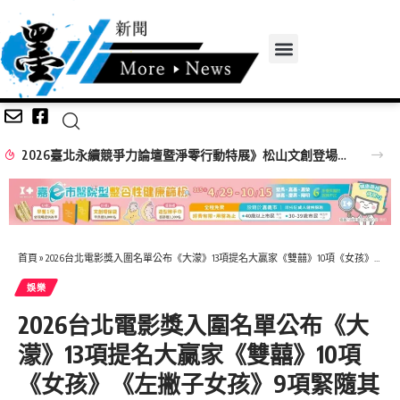
2026臺北永續競爭力論壇暨淨零行動特展》松山文創登場！ 企業、市民化身淨零英雄，成就臺北永續未來
首頁
»
2026台北電影獎入圍名單公布《大濛》13項提名大贏家《雙囍》10項《女孩》《左撇子女孩》9項緊隨其後
娛樂
2026台北電影獎入圍名單公布《大
濛》13項提名大贏家《雙囍》10項
《女孩》《左撇子女孩》9項緊隨其