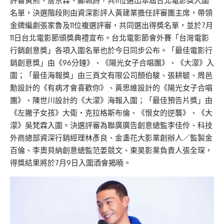
評審黃熙、詹京霖、鄺珮詩，共11位選出本屆台北電影獎入圍
名單，決選階段則由資深影評人黃建業擔任評審團主席，帶領
金牌編劇張家魯及11位複選評審，共同選出得獎名單，並於7月
11日台北電影節頒獎典禮宣布。台北電影節會外賽「台灣電影
行銷創意獎」各項入圍名單也於今日同步公布。「最佳電影行
銷創意獎」由《96分鐘》、《陽光女子合唱團》、《大濛》入
圍；「最佳海報獎」由三頁文有限公司顏伯駿、張耕毓、周邑
勳設計的《有病才會喜歡你》、黃思維設計的《陽光女子合唱
團》、陳世川設計的《大濛》海報入圍；「最佳預告片獎」由
《左撇子女孩》大衛・克拉格斯布倫、《恨女的逆襲》、《大
濛》吳梵霖入圍。決選評審為聯廣廣告創意總監李佳伶、科技
外商總部資深行銷經理林彥良、金盞花大影業創辦人／監製金
百倫、李奧貝納創意總監范姜競文、東昊影業負責人張全琛，
得獎結果將於7月9日入圍酒會揭曉。