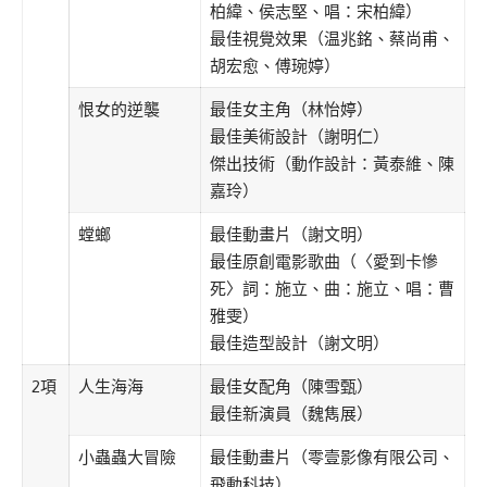
柏緯、侯志堅、唱：宋柏緯）
最佳視覺效果（温兆銘、蔡尚甫、
胡宏愈、傅琬婷）
恨女的逆襲
最佳女主角（林怡婷）
最佳美術設計（謝明仁）
傑出技術（動作設計：黃泰維、陳
嘉玲）
螳螂
最佳動畫片（謝文明）
最佳原創電影歌曲（〈愛到卡慘
死〉詞：施立、曲：施立、唱：曹
雅雯）
最佳造型設計（謝文明）
2項
人生海海
最佳女配角（陳雪甄）
最佳新演員（魏雋展）
小蟲蟲大冒險
最佳動畫片（零壹影像有限公司、
飛動科技）