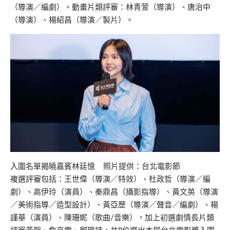
（導演／編劇）。動畫片類評審：林青萱（導演）、唐治中
（導演）、楊紹昌（導演／製片）。
入圍名單揭曉嘉賓林廷憶 照片提供：台北電影節
複選評審包括：王世偉（導演／特效）、杜政哲（導演／編
劇）、高伊玲（演員）、秦鼎昌（攝影指導）、黃文英（導演
／美術指導／造型設計）、黃亞歷（導演／聲音／編劇）、楊
謹華（演員）、陳珊妮（歌曲/音樂），加上初選劇情長片類