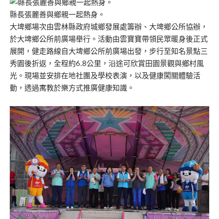
縣長張麗善與鄉親一起熱身。
大埤鄉場次由雲林縣政府城鄉發展處籌辦、大埤鄉公所協辦，
於大埤鄉公所前廣場舉行。活動由雲寶寶帶領民眾暖身後正式
展開，健走路線自大埤鄉公所前廣場出發，步行至知名景點三
秀園後折返，全程約6.8公里，沿途可欣賞田園景觀與鄉村風
光。現場並安排在地社團及學校表演，以及健康闖關體驗活
動，透過寓教於樂方式推廣健康知識。