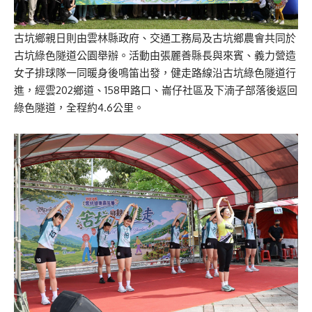
古坑鄉親日則由雲林縣政府、交通工務局及古坑鄉農會共同於
古坑綠色隧道公園舉辦。活動由張麗善縣長與來賓、義力營造
女子排球隊一同暖身後鳴笛出發，健走路線沿古坑綠色隧道行
進，經雲202鄉道、158甲路口、崙仔社區及下湳子部落後返回
綠色隧道，全程約4.6公里。