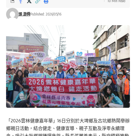
10 Min Read
張 游舜
Published: 2026/05/16
「2026雲林健康嘉年華」16日分別於大埤鄉及古坑鄉熱鬧舉辦
鄉親日活動，結合健走、健康宣導、親子互動及淨零永續理
念，吸引大批鄉親踴躍參與。縣長張麗善表示，縣府積極推動