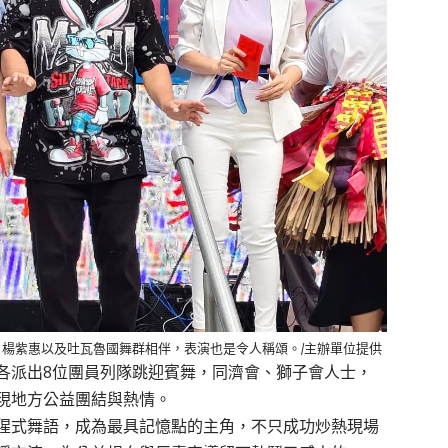
楊紫惠以及吐瓦魯國舞群相伴，表演也是令人稱頌。/主辦單位提供
各派出8位團員列隊跳迎賓舞，同濟會、獅子會人士，
現地方公益團結與熱情。
猩式舞語，成為最具記憶點的主角，不只成功炒熱現場