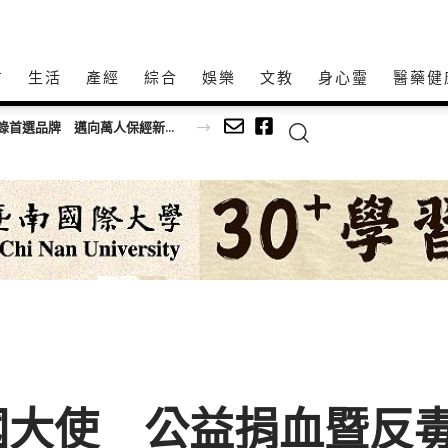
方
生活
產經
綜合
娛樂
文教
身心𩆜
醫藥健
持20家社福機構
國大使 公益捐血暨反