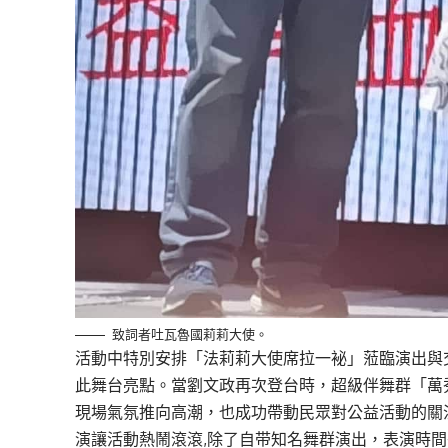
致詞者吐瓦魯國莉莉大使。
活動中特別安排「法莉莉大使席拉一袐」蒞臨演出與
此舞台亮點。當劉文政再次登台時，超級伴舞群「萬
現場氣氛推向高潮，也成功帶動民眾對公益活動的關
演讓活動熱鬧滾滾,除了自带知名舞群演出，表演時間