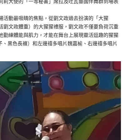
莉莉大使的「一等秘書」席拉及吐瓦魯國伴舞群到場表
場活動最吸睛的焦點，從劉文政過去扮演的「大猩
括劉文政體重）的大猩猩禮服，劉文政不僅要負荷沉重
他勤練體能與肌力，才能在舞台上展現靈活逗趣的猩猩
帽子、黑色長褲）和左邊禧多唱片魏嘉榆、右邊禧多唱片