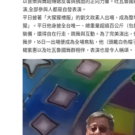
以音樂與舞蹈傳遞反毒與捐血的正向力量。吐瓦魯國
演,全部參與人都是自發表演。
平日披著「大猩猩禮服」的劉文政素人出場，成為整
猩」。平日他身披全台唯一、總重量超過百公斤（包
裝備，還得自在行走、跳舞與互動。為了完美演出，
舞步，16日一出場便成為全場焦點，他（頭戴白色
楊紫惠以及吐瓦魯國舞群相伴，表演也是令人稱頌。