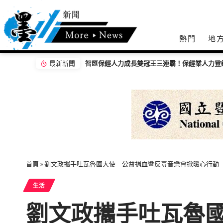
熱門
地
最新新聞
從經貿到公益 IEAT 80週年攜手募272萬元支
首頁
»
劉文政攜手吐瓦魯國大使 公益捐血暨反毒音樂會掀暖心行動
生活
劉文政攜手吐瓦魯