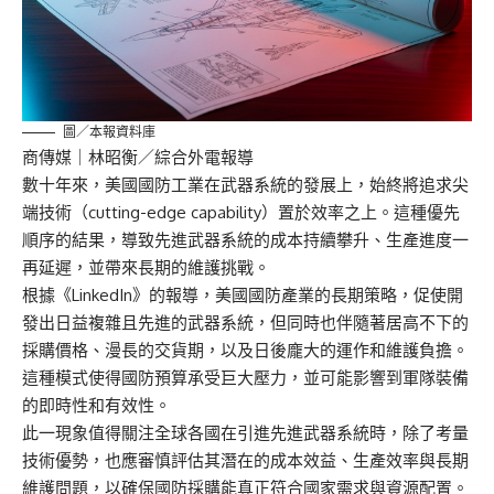
圖／本報資料庫
商傳媒
｜林昭衡／綜合外電報導
數十年來，美國國防工業在武器系統的發展上，始終將追求尖
端技術（cutting-edge capability）置於效率之上。這種優先
順序的結果，導致先進武器系統的成本持續攀升、生產進度一
再延遲，並帶來長期的維護挑戰。
根據《LinkedIn》的報導，美國國防產業的長期策略，促使開
發出日益複雜且先進的武器系統，但同時也伴隨著居高不下的
採購價格、漫長的交貨期，以及日後龐大的運作和維護負擔。
這種模式使得國防預算承受巨大壓力，並可能影響到軍隊裝備
的即時性和有效性。
此一現象值得關注全球各國在引進先進武器系統時，除了考量
技術優勢，也應審慎評估其潛在的成本效益、生產效率與長期
維護問題，以確保國防採購能真正符合國家需求與資源配置。