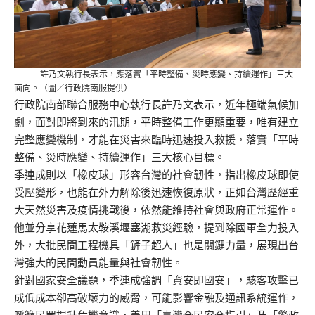
許乃文執行長表示，應落實「平時整備、災時應變、持續運作」三大
面向。（圖／行政院南服提供）
行政院南部聯合服務中心執行長許乃文表示，近年極端氣候加
劇，面對即將到來的汛期，平時整備工作更顯重要，唯有建立
完整應變機制，才能在災害來臨時迅速投入救援，落實「平時
整備、災時應變、持續運作」三大核心目標。
季連成則以「橡皮球」形容台灣的社會韌性，指出橡皮球即使
受壓變形，也能在外力解除後迅速恢復原狀，正如台灣歷經重
大天然災害及疫情挑戰後，依然能維持社會與政府正常運作。
他並分享花蓮馬太鞍溪堰塞湖救災經驗，提到除國軍全力投入
外，大批民間工程機具「鏟子超人」也是關鍵力量，展現出台
灣強大的民間動員能量與社會韌性。
針對國家安全議題，季連成強調「資安即國安」，駭客攻擊已
成低成本卻高破壞力的威脅，可能影響金融及通訊系統運作，