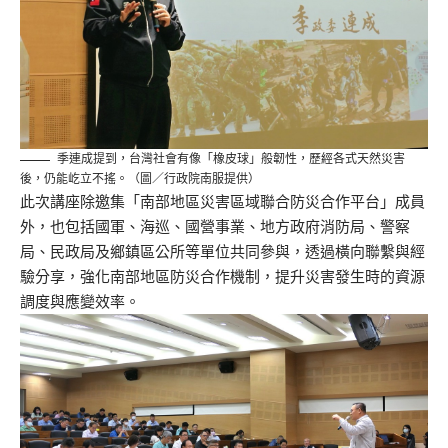
季連成提到，台灣社會有像「橡皮球」般韌性，歷經各式天然災害
後，仍能屹立不搖。（圖／行政院南服提供）
此次講座除邀集「南部地區災害區域聯合防災合作平台」成員
外，也包括國軍、海巡、國營事業、地方政府消防局、警察
局、民政局及鄉鎮區公所等單位共同參與，透過橫向聯繫與經
驗分享，強化南部地區防災合作機制，提升災害發生時的資源
調度與應變效率。