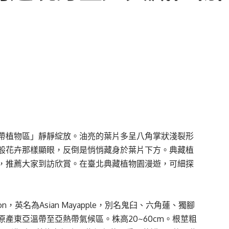
帶植物區」靜靜綻放。油亮的葉片多呈八角掌狀淺裂形
般花卉那樣顯眼，反倒是悄悄藏身於葉片下方。典藏植
，推薦大家到訪欣賞。在臺北典藏植物園漫遊，可細探
oodson，英名為Asian Mayapple，別名鬼臼、六角蓮、獨腳
產東亞溫帶至亞熱帶氣候區。株高20~60cm。根莖粗