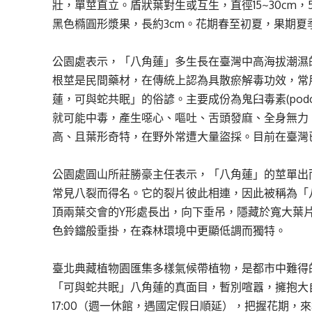
壯，單莖直立。盾狀葉對生或互生，直徑15~30cm，
黑色橢圓形漿果，長約3cm。花期春至初夏，果期夏
公園處表示，「八角蓮」多生長在臺灣中高海拔潮濕
根莖是民間藥材，在傳統上認為具散瘀解毒功效，常
蓮，可與蛇共眠」的俗諺。主要成份為鬼臼毒素(podop
就可能中毒，產生噁心、嘔吐、舌頭發麻、全身無力
高、且葉形奇特，在野外常遭大量盜採。目前在臺灣
公園處圓山所莊勝豪主任表示，「八角蓮」的莖單出
常見八裂而得名。它的裂片彼此相連，因此被稱為「
頂兩葉交會的Y形處長出，向下垂吊，隱藏於寬大葉
色鈴鐺般垂掛，在森林環境中更顯低調而獨特。
臺北典藏植物園匯集多樣氣候帶植物，是都市中難得
「可與蛇共眠」八角蓮的真面目，暫別喧囂，擁抱大自然
17:00（週一休館，遇國定假日順延），把握花期，