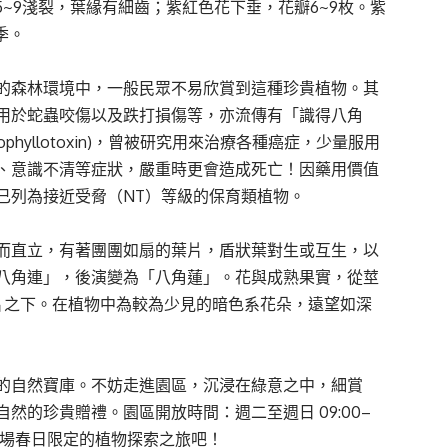
5~9淺裂，葉緣有細齒；紫紅色花下垂，花瓣6~9枚。紫
季。
的森林環境中，一般民眾不易欣賞到這種珍貴植物。其
用於蛇蟲咬傷以及跌打損傷等，亦流傳有「識得八角
hyllotoxin)，曾被研究用來治療各種癌症，少量服用
、意識不清等症狀，嚴重時更會造成死亡！因藥用價值
已列為接近受脅（NT）等級的保育類植物。
而直立，有著團團如扇的葉片，盾狀葉對生或互生，以
八角連」，後演變為「八角蓮」。花與成熟果實，從莖
片之下。在植物中為較為少見的暗色系花朵，遠望如深
的自然寶庫。不妨走進園區，沉浸在綠意之中，細賞
的珍貴贈禮。園區開放時間：週二至週日 09:00–
來場春日限定的植物探索之旅吧！