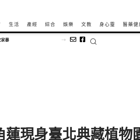
方
生活
產經
綜合
娛樂
文教
身心𩆜
醫藥健
次家暴
角蓮現身臺北典藏植物