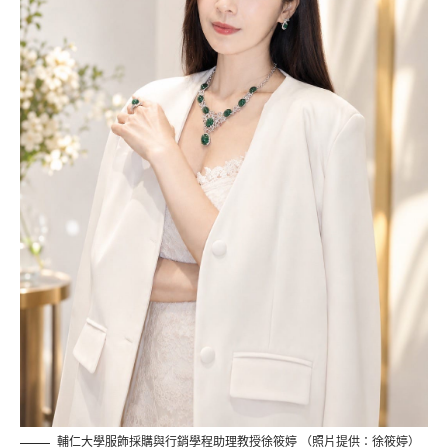
輔仁大學服飾採購與行銷學程助理教授徐筱婷 （照片提供：徐筱婷）