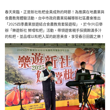
春天來臨，正是新社枇杷金黃成熟的時節！為推廣在地農業與
食農教育體驗活動，台中市政府農業局輔導新社區農會推出
「2025四季農業旅遊結合食農教育套裝遊程」，於今(9)日舉
辦「樂遊新社 鮮嚐枇杷」活動，帶領遊客親手採摘飽滿多汁
的枇杷，並品嚐以枇杷入菜的創意美食，享受春日田園之樂！