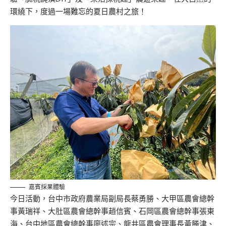
環繞下，度過一場難忘的夏日農村之旅！
嘉賓採果體驗
今日活動，台中市政府農業局副局長蔡勇勝、大甲區農會總幹
事黃瑞祥、大肚區農會總幹事趙信賓、石岡區農會總幹事張東
海、台中地區農會總幹事廖述宗、龍井區農會理事長黃勝津、