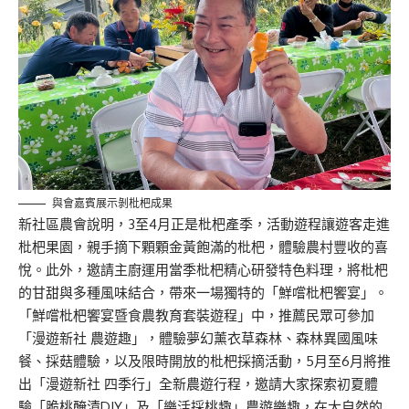
與會嘉賓展示剝枇杷成果
新社區農會說明，3至4月正是枇杷產季，活動遊程讓遊客走進
枇杷果園，親手摘下顆顆金黃飽滿的枇杷，體驗農村豐收的喜
悅。此外，邀請主廚運用當季枇杷精心研發特色料理，將枇杷
的甘甜與多種風味結合，帶來一場獨特的「鮮嚐枇杷饗宴」。
「鮮嚐枇杷饗宴暨食農教育套裝遊程」中，推薦民眾可參加
「漫遊新社 農遊趣」，體驗夢幻薰衣草森林、森林異國風味
餐、採菇體驗，以及限時開放的枇杷採摘活動，5月至6月將推
出「漫遊新社 四季行」全新農遊行程，邀請大家探索初夏體
驗「脆桃醃漬DIY」及「樂活採桃趣」農遊樂趣，在大自然的