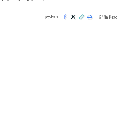
6 Min Read
Share