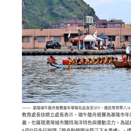
基隆端午龍舟競賽嘉年華報名延長至5/20，邀民眾齊聚八
教育處長徐嬿立處長表示，端午龍舟競賽為基隆市年
義，也展現港灣城市獨特海洋特色與運動活力。為延
6月10日先行辦理「龍舟點睛開光祭江下水典禮」，