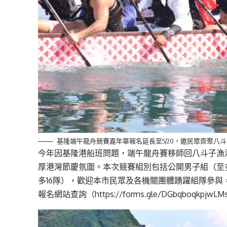
基隆端午龍舟競賽嘉年華報名延長至5/20，邀民眾齊聚八
今年因基隆港船班問題，端午龍舟賽移師回八斗子漁
厚港灣節慶氛圍。本次競賽組別包括公開男子組（至多
多16隊），歡迎本市民眾及各機關團體踴躍組隊參
報名網站查詢（https://forms.gle/DGbqboqkpjwLM