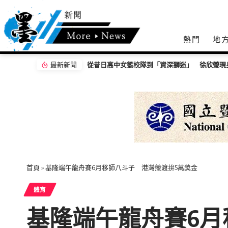
熱門
地
最新新聞
從昔日高中女籃校隊到「資深獅迷」 徐欣瑩現
首頁
»
基隆端午龍舟賽6月移師八斗子 港灣競渡拚5萬獎金
體育
基隆端午龍舟賽6月