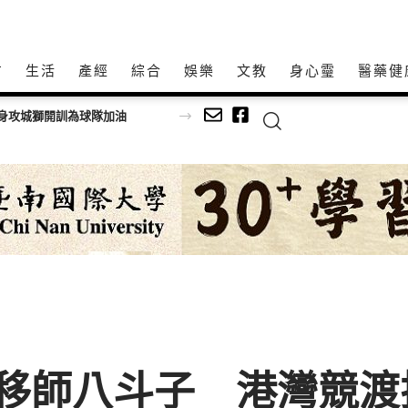
方
生活
產經
綜合
娛樂
文教
身心𩆜
醫藥健
身攻城獅開訓為球隊加油
移師八斗子 港灣競渡