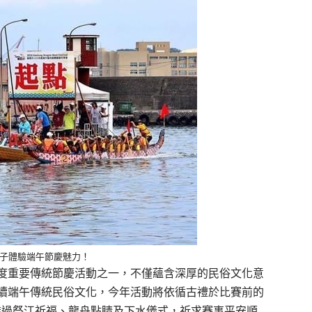
斗子體驗端午節慶魅力！
度重要傳統節慶活動之一，不僅蘊含深厚的民俗文化意
續端午傳統民俗文化，今年活動將依循古禮於比賽前的
透過祭江祈福、龍舟點睛及下水儀式，祈求賽事平安順