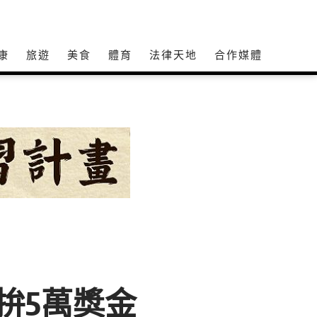
康
旅遊
美食
體育
法律天地
合作媒體
拚5萬獎金