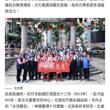
量結合教育傳承、文化推廣與觀光發展，為地方帶來更多溫暖
與活力。
大合照
民政局補充，松竹寺創建於清道光十三年（1833年），迄今逾
190年，是北屯重要信仰中心，也是松竹路名稱由來，寺內主
祀「水流觀音」，神蹟屢傳十分靈驗，尤其是祈求好孕、生產