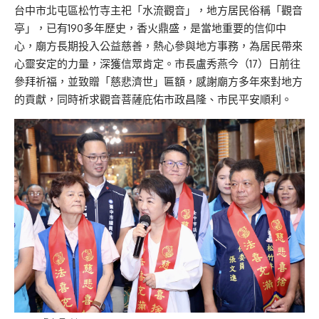
台中市北屯區松竹寺主祀「水流觀音」，地方居民俗稱「觀音
亭」，已有190多年歷史，香火鼎盛，是當地重要的信仰中
心，廟方長期投入公益慈善，熱心參與地方事務，為居民帶來
心靈安定的力量，深獲信眾肯定。市長盧秀燕今（17）日前往
參拜祈福，並致贈「慈悲濟世」匾額，感謝廟方多年來對地方
的貢獻，同時祈求觀音菩薩庇佑市政昌隆、市民平安順利。