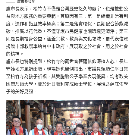
盧市長致詞
盧市長表示，松竹寺不僅是台灣歷史悠久的廟宇，也是推動公
益與地方服務的重要典範，其原因有三：第一是組織非常有制
度，運作和諧且效率極高；第二是落實環保，長期配合節能減
碳，推廣以花代香，不僅守護市民健康也讓環境更清淨；第三
則是長期投身公益，涵蓋宗教、教育與文化領域，更代表信眾
捐贈十部救護車給台中市政府，展現取之於社會、用之於社會
的精神。
盧市長也特別提到，松竹寺的觀世音菩薩信仰深植人心，長年
守護地方風調雨順。現場她也舉例指出，市議員賴順仁平日常
至松竹寺為孩子祈福，其雙胞胎公子學業表現優異，均考取美
國康乃爾大學，並於近日順利完成碩士學位，展現菩薩庇佑學
子的美好見證。