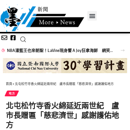
NBA灌籃王也來朝聖！LaVine現身饗 A Joy狂拿海鮮 網笑：吃飯免費看球星
首頁
»
北屯松竹寺香火綿延近兩世紀 盧市長贈匾「慈悲濟世」感謝護佑地方
地方
北屯松竹寺香火綿延近兩世紀 盧
市長贈匾「慈悲濟世」感謝護佑地
方