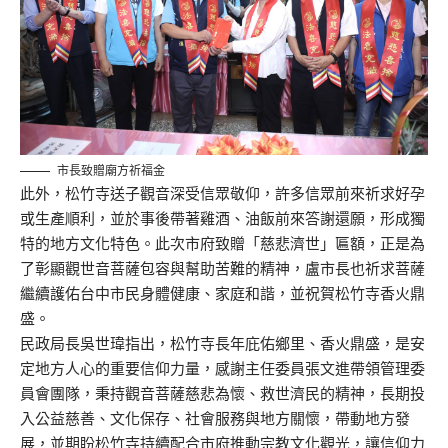
市長致贈廟方祈福金
此外，松竹寺送子觀音深受信眾敬仰，許多信眾前來祈求好孕
或生產順利，並於事後帶著雞酒、油飯前來答謝還願，形成獨
特的地方文化特色。此次市府致贈「慈悲濟世」匾額，正是為
了彰顯觀世音菩薩包容與幫助苦難的精神，盧市長也祈求菩薩
繼續護佑台中市民身體健康、家庭和諧，並祝賀松竹寺香火鼎
盛。
民政局長吳世瑋指出，松竹寺長年庇佑鄉里、香火鼎盛，是安
定地方人心的重要信仰力量，感謝主任委員張文進帶領管理委
員會團隊，秉持觀音菩薩慈悲為懷、救世濟民的精神，長期投
入公益慈善、文化保存、社會服務與地方關懷，帶動地方發
展，並期盼松竹寺持續配合市府推動宗教文化觀光，讓信仰力