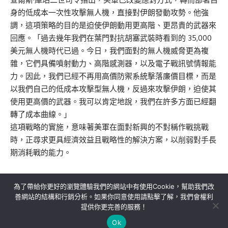
身的低成本一次性攻擊無人機，直接對伊朗發動攻勢。他強
調，這項策略的目的是迫使伊朗動用更高階、更昂貴的武器來
回應。「過去幾年我們在葉門對抗胡塞武裝時看到的 35,000
美元無人機時代已過。今日，我們面對的無人機威脅更為複
雜，它們具備噴射動力、高階感測器，以及電子戰訊號情報能
力。因此，我們已經不再用高價防禦系統擊落廉價目標，而是
以我們自己的低成本攻擊型無人機，反過來攻擊伊朗，迫使其
使用更高價的武器。我可以肯定地說，我們在許多方面已經翻
轉了成本曲線。」
這項戰略的實施，意味著美軍在面對新興的不對稱作戰挑戰
時，正尋求更具經濟效益且戰略性的解決方案，以削弱對手長
期消耗戰的能力。
為了帶給你更好的瀏覽體驗我們的網站中有使用Cookie，幫助我們改
善網站的結構和行銷分析。如果你同意使用請點擊了解，我們會權利
提供你更完善的服務！
關於我們
隱私權政策
聯絡我們
Ok