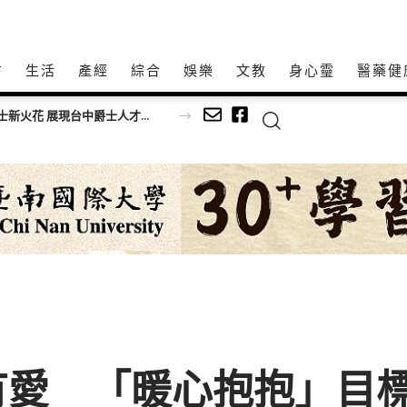
方
生活
產經
綜合
娛樂
文教
身心𩆜
醫藥健
台美青年樂手同台共演！ 跨國並肩彩排激盪爵士新火花 展現台中爵士人才培育成果
有愛 「暖心抱抱」目