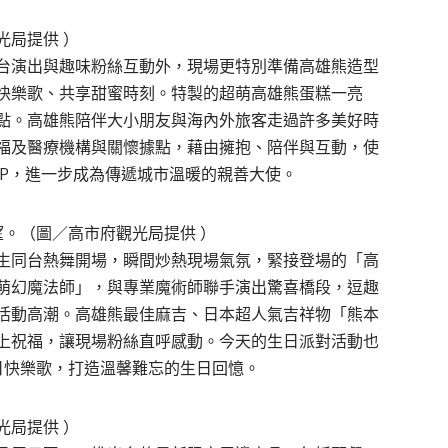
光局提供 ）
台演出與趣味粉絲互動外，現場更特別準備高雄熊造型
快樂歌、共享甜蜜時刻。特製的超萌高雄熊蛋糕一亮
點。高雄熊陪伴大小朋友與海內外旅客走過許多美好時
福及醫療機構與關懷據點，藉由擁抱、陪伴與互動，使
IP，進一步成為傳遞城市溫暖的親善大使。
。（圖／高市府觀光局提供 ）
生同台熱舞開場，瞬間炒熱現場氣氛，緊接登場的「高
萌幻魔法師」，與專業魔術師聯手演出驚喜橋段，逗趣
活動高潮。高雄熊最佳麻吉、日本超人氣吉祥物「熊本
上祝福，讓現場粉絲直呼感動。今天的生日派對活動也
日快樂歌，打造溫馨難忘的生日回憶。
光局提供 ）