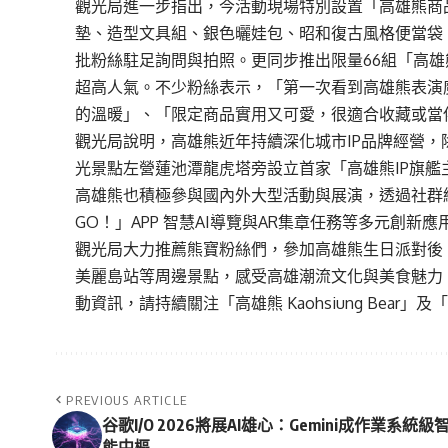
觀光局進一步指出，今活動現場特別設置「高雄熊商
墊、造型文具組、銀色曬娃包、昭和復古風格便當袋
批粉絲駐足詢問與拍照。更同步推出限量66組「高
超高人氣。不少粉絲表示，「第一次看到高雄熊表演
的溫暖」、「限定商品實用又可愛，很適合收藏或當
觀光局說明，高雄熊近年持續深化城市IP品牌經營，
光景點左營蓮池潭龍虎塔旁設立首家「高雄熊IP旗艦
高雄熊也積極參與國內外大型活動與展演，透過社群經
GO！」APP 智慧AI導覽與AR集章任務等多元創新
觀光局大力推薦熊寶粉絲們，參加高雄熊生日派對後
美麗島站等周邊景點，感受高雄潮流文化與美食魅力
動資訊，請持續關注「高雄熊 Kaohsiung Bear
PREVIOUS ARTICLE
谷歌I/O 2026將展AI雄心：Gemini成作業系統級
能中樞