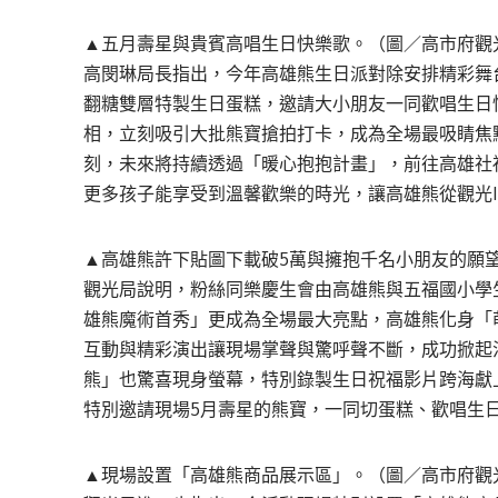
▲五月壽星與貴賓高唱生日快樂歌。（圖／高市府觀
高閔琳局長指出，今年高雄熊生日派對除安排精彩舞
翻糖雙層特製生日蛋糕，邀請大小朋友一同歡唱生日
相，立刻吸引大批熊寶搶拍打卡，成為全場最吸睛焦
刻，未來將持續透過「暖心抱抱計畫」，前往高雄社
更多孩子能享受到溫馨歡樂的時光，讓高雄熊從觀光
▲高雄熊許下貼圖下載破5萬與擁抱千名小朋友的願望
觀光局說明，粉絲同樂慶生會由高雄熊與五福國小學
雄熊魔術首秀」更成為全場最大亮點，高雄熊化身「
互動與精彩演出讓現場掌聲與驚呼聲不斷，成功掀起
熊」也驚喜現身螢幕，特別錄製生日祝福影片跨海獻
特別邀請現場5月壽星的熊寶，一同切蛋糕、歡唱生
▲現場設置「高雄熊商品展示區」。（圖／高市府觀