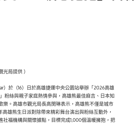
觀光局提供 ）
ear）於（16）日於高雄捷運中央公園站舉辦「2026高雄
批「熊寶」粉絲與親子家庭熱情參與，高雄熊最佳麻吉、日本知
歡樂。高雄市觀光局長高閔琳表示，高雄熊不僅是城市
今年高雄熊生日派對除帶來精彩舞台演出與粉絲互動外，
社福機構與關懷據點，目標完成1,000個溫暖擁抱，把