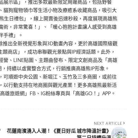
品展示區」，推出多款最新限定周邊商品，包括野餐
、貓狗寵物領巾等生活小物及療癒系收藏商品，吸引大
雄熊生日禮包」，線上開賣後迅速秒殺，再度展現高雄熊
魔術，非常驚喜！」、「暖心抱抱計畫讓人感受到高雄
伴手禮」。
除推出全新視覺形象與3D動畫內容，更於高雄國際級觀
主題商店」，成功串聯觀光景點與IP經濟話題。此外，
營、LINE貼圖、主題曲發布、限定文創商品及「高雄
應用，持續以虛實整合方式，行銷推廣高雄熊IP形象。
，可順遊中央公園、新堀江、玉竹及三多商圈，或前往
，以行動支持在地商圈與觀光產業！更多高雄熊最新活
」及「高雄旅遊網」FB、IG粉絲專頁與「高雄GO！」APP。
NEXT ARTICLE
智
花蓮南濱湧入人潮！《夏日好瓜 城市降溫計畫》
第二日持續升溫