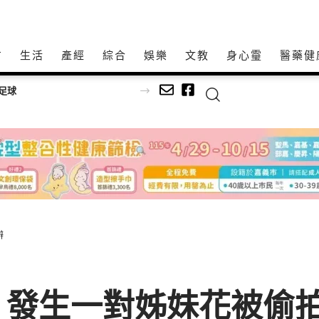
方
生活
產經
綜合
娛樂
文教
身心𩆜
醫藥健
足球
送辦
 發生一對姊妹花被偷