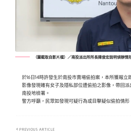
（圖截取自影片檔）／南投派出所所長陳俊宏說明偵辦情
於16日14時許發生於南投市賣場偷拍案，
本所獲報立
影像發現確有女子及隱私部
位遭偷拍之影像，帶回派
南投地檢署。
警方呼籲，民眾如發現可疑行為或目擊疑似偷拍情形
PREVIOUS ARTICLE