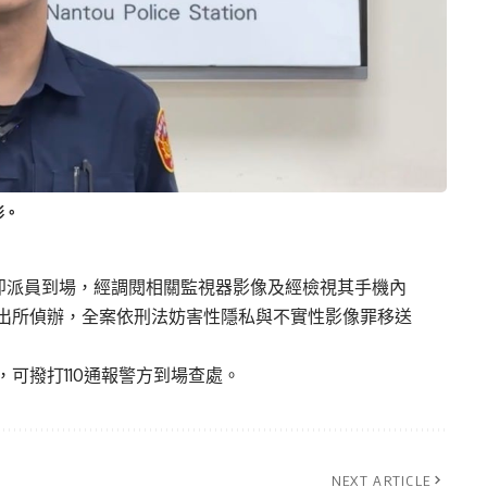
形。
即派員到場，
經調閱相關監視器影像及經檢視其手機內
出所偵辦，
全案依刑法妨害性隱私與不實性影像罪移送
，
可撥打110通報警方到場查處。
NEXT ARTICLE