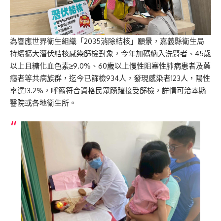
為響應世界衛生組織「2035消除結核」願景，嘉義縣衛生局
持續擴大潛伏結核感染篩檢對象，今年加碼納入洗腎者、45歲
以上且糖化血色素≥9.0%、60歲以上慢性阻塞性肺病患者及藥
癮者等共病族群，迄今已篩檢934人，發現感染者123人，陽性
率達13.2%，呼籲符合資格民眾踴躍接受篩檢，詳情可洽本縣
醫院或各地衛生所。