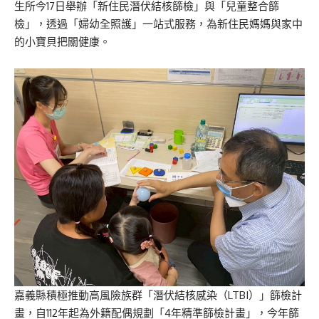
生所今17日舉辦「新住民潛伏結核篩檢」與「兒童整合篩
檢」，透過「婦幼全照護」一站式服務，為新住民媽媽與家中
的小寶貝把關健康。
嘉義縣積極推動高風險族群「潛伏結核感染（LTBI）」篩檢計
畫，自112年起為外籍配偶規劃「4年精準篩檢計畫」，今年篩