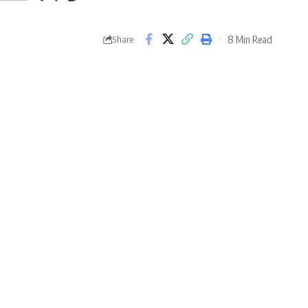
8 Min Read
Share