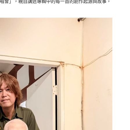
兄弟講唱會」，親自講述專輯中的每一首的創作起源與故事，