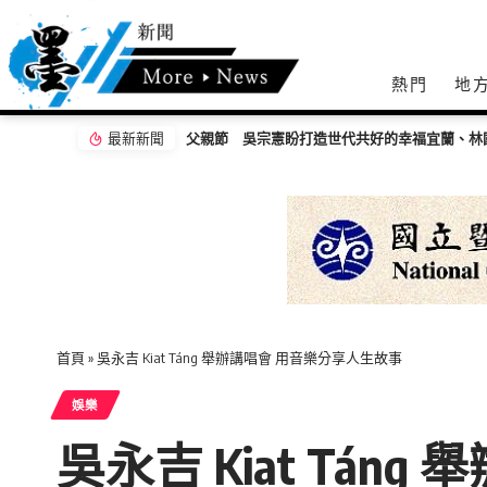
熱門
地
最新新聞
女手作貼圖
三星、南澳2起火警 2名孩童自行逃出、消防人
首頁
»
吳永吉 Kiat Táng 舉辦講唱會 用音樂分享人生故事
娛樂
吳永吉 Kiat Tá