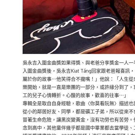
吳永吉入圍金曲獎如果得獎、與老爸分享獎金一人一半
入圍金曲獎後，吳永吉Kiat Táng回家跟老爸報
屬於你的故事⋯他笑得合不攏嘴！」他說：「人生從來
樂開始，就是一直是樂團的一部分，或許緣分到了，
工的兒子心情轉折。心酸的故事，歡喜的往事⋯」
專輯全是取自自身經驗，歌曲〈你莫看阮無〉描述也許出身
從小的鄰居好友、同學，都是礦工子弟，所以從來不
冒著生命危險，讓黑炭變黃金，沒有功勞也有苦勞。
念到高中，其他童伴幾乎都是國中畢業都去當學徒、