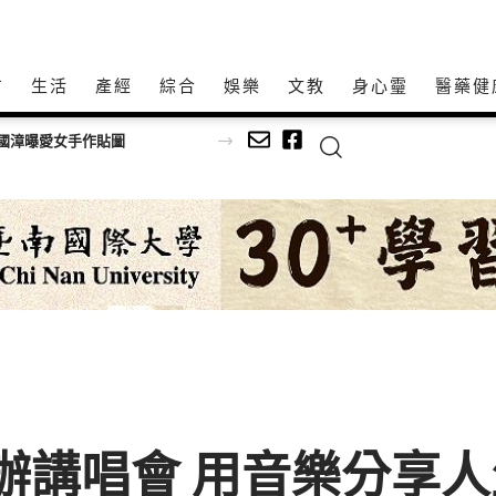
方
生活
產經
綜合
娛樂
文教
身心𩆜
醫藥健
員霸氣扛出受困2樓的黑狗
ng 舉辦講唱會 用音樂分