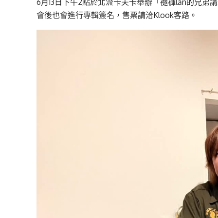
6月13日下午2點於北流卡夫卡舉辦「褪褲lān的
會後也會進行專輯簽名，售票請洽Klook客路。