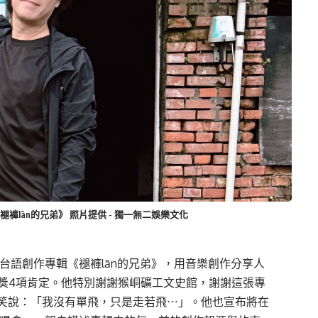
褪褲lān的兄弟》 照片提供 - 獨一無二娛樂文化
個人台語創作專輯《褪褲lān的兄弟》，用音樂創作分享人
曲獎4項肯定。他特別謝謝猴峒礦工文史館，謝謝這張專
笑說：「我沒有單飛，只是走若飛⋯」。他也宣布將在