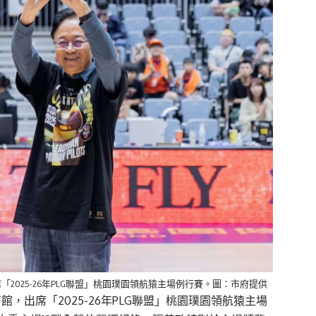
025-26年PLG聯盟」桃園璞園領航猿主場例行賽。圖：市府提供
館，出席「2025-26年PLG聯盟」桃園璞園領航猿主場