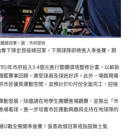
挑戰總冠軍。圖：市府提供
功奪下隊史首座總冠軍，下周球隊即將進入季後賽，期
15)年市府投入3.4億元進行整體環境整修計畫，以嶄新
職籃賽事回歸，廣受球員及球迷好評。此外，場館周邊
供市民優質運動空間，並預計於10月份全面完工，迎接
運動發展，除邀請在地學生團體進場觀賽，並推出「市
進場看球，進一步培養市民運動興趣與支持在地球隊的
場12戰全勝闖季後賽！張善政頒冠軍戒指鼓舞士氣