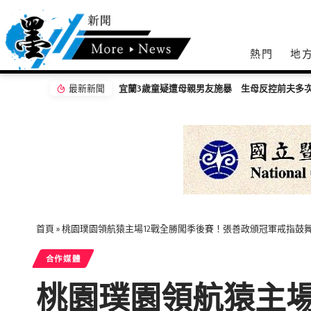
熱門
地
最新新聞
疑遭母親男友施暴 生母反控前夫多次家暴
首頁
»
桃園璞園領航猿主場12戰全勝闖季後賽！張善政頒冠軍戒指鼓
合作媒體
桃園璞園領航猿主場