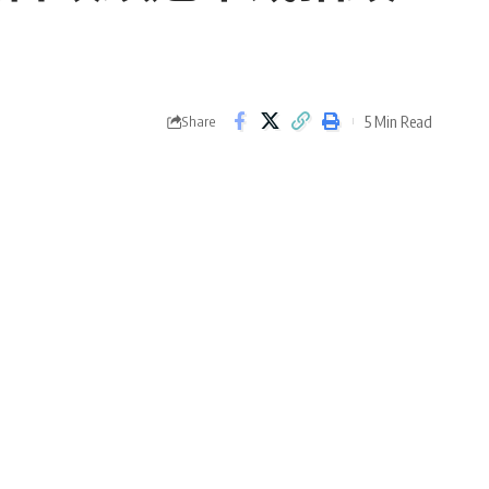
5 Min Read
Share