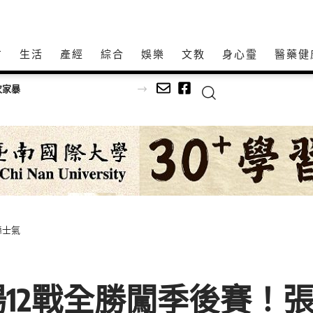
方
生活
產經
綜合
娛樂
文教
身心𩆜
醫藥健
舞士氣
12戰全勝闖季後賽！