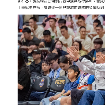
例行賽。領航猿在此場例行賽中逆轉取得勝利，完成
上季冠軍戒指，讓球迷一同見證城市球隊的榮耀時刻