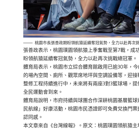
桃園市長張善政期盼領航猿延續奪冠氣勢，全力以赴再次
張善政表示，桃園璞園領航猿上季奮戰至第7戰，成
盼領航猿延續奪冠氣勢，全力以赴再次挑戰總冠軍。
體育局表示，桃園市立綜合體育館啟用已逾30年，今(1
的場內空間、廁所、觀眾席地坪與空調設備等，迎接
整修工程持續進行中，未來將有兩座3對3籃球場，提
全民運動會到來。
體育局說明，市府持續與球團合作深耕桃園基層籃球
民航線」好康活動，桃園市民憑證即可免費兌換門票
認同感。
本文章來自《
台灣線報
》。原文：
桃園璞園領航猿主