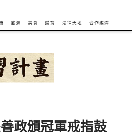
康
旅遊
美食
體育
法律天地
合作媒體
張善政頒冠軍戒指鼓