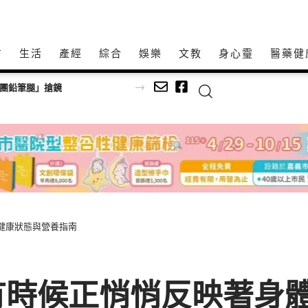
方
生活
產經
綜合
娛樂
文教
身心𩆜
醫藥健
師以生命經驗打造共學平台
健康狀態與營養指南
時候正悄悄反映著身體