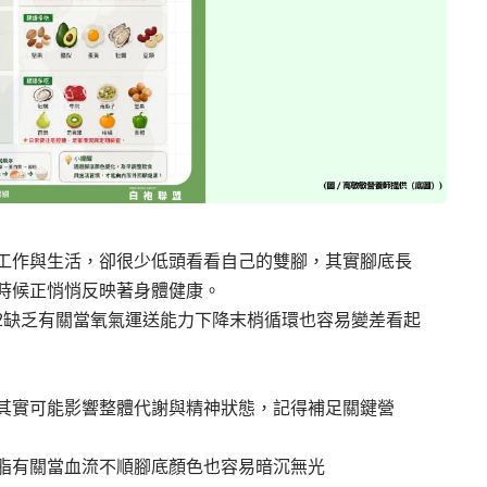
工作與生活，卻很少低頭看看自己的雙腳，其實腳底長
時候正悄悄反映著身體健康。
2缺乏有關當氧氣運送能力下降末梢循環也容易變差看起
其實可能影響整體代謝與精神狀態，記得補足關鍵營
脂有關當血流不順腳底顏色也容易暗沉無光