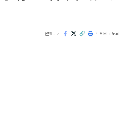
8 Min Read
Share