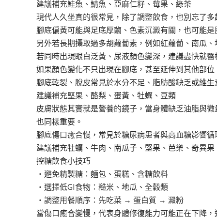
建議補充鮭魚、鯖魚、亞麻仁籽、莓果、綠茶
現代人久坐真的很常見，除了調整飲食，也別忘了多
腳底偏黃可能與足底厚繭、色素沉澱有關，也可能是
另外若長期攝取過多胡蘿蔔素，例如紅蘿蔔、南瓜、
若同時出現眼白泛黃、尿液顏色變深，建議盡快就醫
如果顏色變化不只出現在腳底，甚至延伸到其他部位
腳底乾裂、脫皮常見於水分不足、脂肪酸缺乏或維生
建議補充堅果、酪梨、蛋黃、牡蠣、豆類
皮膚狀態其實就是營養的鏡子，當身體缺乏油脂與微
也同樣重要。
腳底傷口癒合慢，常見於糖尿病患者與高血糖影響循
建議補充牡蠣、牛肉、南瓜子、堅果、芭樂、奇異果
控糖飲食小技巧
・避免精製糖：麵包、蛋糕、含糖飲料
・選擇低GI食物：糙米、地瓜、全穀類
・調整用餐順序：先吃菜 → 蛋白質 → 澱粉
當傷口癒合變慢，代表身體修復能力可能正在下降，