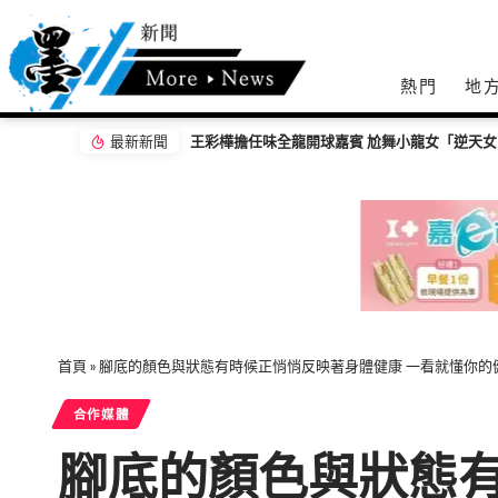
熱門
地
最新新聞
」搶鏡
【百工達人】 從音樂教育到生命陪伴 黛玉老
首頁
»
腳底的顏色與狀態有時候正悄悄反映著身體健康 一看就懂你的
合作媒體
腳底的顏色與狀態有