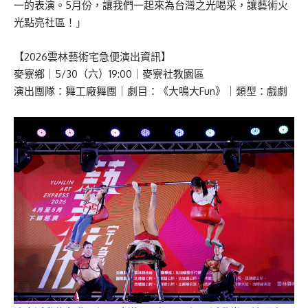
一的表演。5月份，讓我們一起來為台灣之光喝采，讓藝術火
光點亮社區！」
【2026雲林藝術宅急便演出資訊】
麥寮鄉｜5/30（六）19:00｜麥寮社教園區
演出團隊：舞工廠舞團｜劇目：《大鳴大Fun》｜類型：戲劇