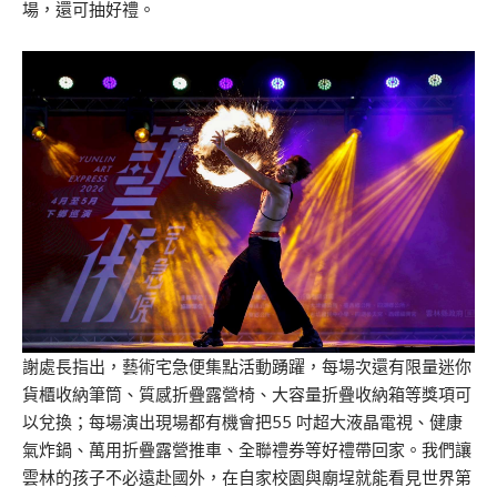
場，還可抽好禮。
謝處長指出，藝術宅急便集點活動踴躍，每場次還有限量迷你
貨櫃收納筆筒、質感折疊露營椅、大容量折疊收納箱等獎項可
以兌換；每場演出現場都有機會把55 吋超大液晶電視、健康
氣炸鍋、萬用折疊露營推車、全聯禮券等好禮帶回家。我們讓
雲林的孩子不必遠赴國外，在自家校園與廟埕就能看見世界第