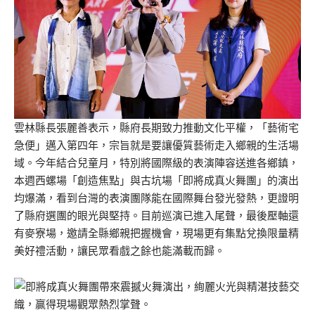
雲林縣長張麗善表示，縣府長期致力推動文化平權，「藝術宅
急便」邁入第四年，宗旨就是要讓優質藝術走入鄉親的生活場
域。今年結合兒童月，特別將國際級的表演陣容送進各鄉鎮，
本週西螺場「創造焦點」與古坑場「即將成真火舞團」的演出
均爆滿，看到台灣的表演團隊能在國際舞台發光發熱，更證明
了縣府選團的眼光與堅持。目前巡演已進入尾聲，最後壓軸還
有麥寮場，邀請全縣鄉親把握機會，現場更有集點兌換限量精
美好禮活動，讓民眾看戲之餘也能滿載而歸。