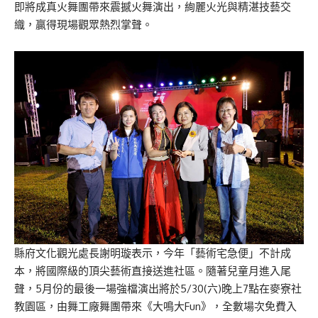
即將成真火舞團帶來震撼火舞演出，絢麗火光與精湛技藝交
織，贏得現場觀眾熱烈掌聲。
縣府文化觀光處長謝明璇表示，今年「藝術宅急便」不計成
本，將國際級的頂尖藝術直接送進社區。隨著兒童月進入尾
聲，5月份的最後一場強檔演出將於5/30(六)晚上7點在麥寮社
教園區，由舞工廠舞團帶來《大鳴大Fun》，全數場次免費入