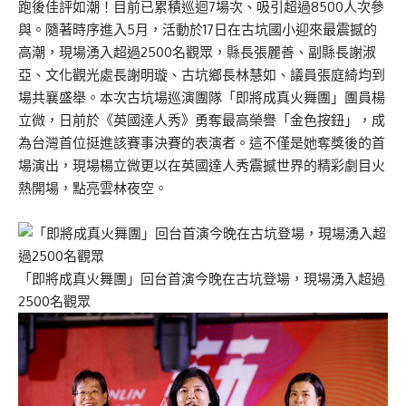
跑後佳評如潮！目前已累積巡迴7場次、吸引超過8500人次參
與。隨著時序進入5月，活動於17日在古坑國小迎來最震撼的
高潮，現場湧入超過2500名觀眾，縣長張麗善、副縣長謝淑
亞、文化觀光處長謝明璇、古坑鄉長林慧如、議員張庭綺均到
場共襄盛舉。本次古坑場巡演團隊「即將成真火舞團」團員楊
立微，日前於《英國達人秀》勇奪最高榮譽「金色按鈕」，成
為台灣首位挺進該賽事決賽的表演者。這不僅是她奪獎後的首
場演出，現場楊立微更以在英國達人秀震撼世界的精彩劇目火
熱開場，點亮雲林夜空。
「即將成真火舞團」回台首演今晚在古坑登場，現場湧入超過
2500名觀眾