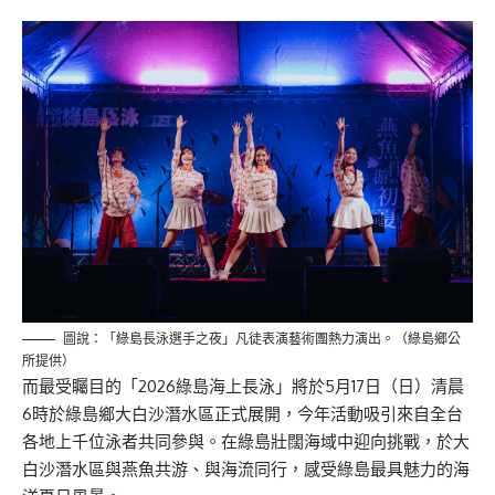
圖說：「綠島長泳選手之夜」凡徒表演藝術團熱力演出。（綠島鄉公
所提供）
而最受矚目的「2026綠島海上長泳」將於5月17日（日）清晨
6時於綠島鄉
大白沙潛水區
正式展開，
今年活動
吸引來自全台
各地上千位泳者共同參與。
在綠島壯闊海域中迎向挑戰，
於
大
白沙潛水區與燕魚共游、與海流同行，感受綠島最具魅力的海