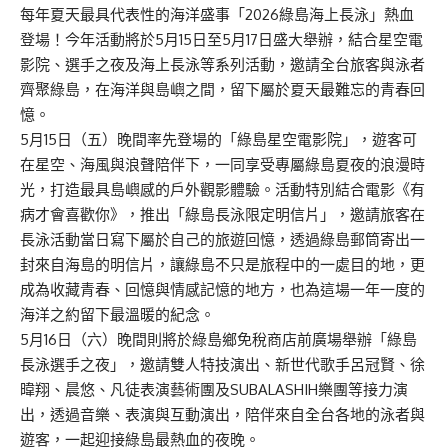
每年夏天最具代表性的海洋盛事「2026綠島海上長泳」熱血
登場！今年活動將於5月15日至5月17日盛大舉辦，結合星空電
影院、選手之夜及海上長泳等系列活動，邀請全台旅客與泳者
齊聚綠島，在海洋與島嶼之間，留下屬於夏天最難忘的青春回
憶。
5月15日（五）晚間率先登場
的
「綠島星空電影院」，
遊
客可
在星空、海風與浪聲陪伴下，一同享受專屬綠島夏夜的浪漫時
光，打造最具島嶼感的戶外觀影體驗。
活動
特別結合電影《有
病才會喜歡你》，推出「
綠島長泳
限定明信片
」，
邀請旅客在
長泳活動當日寫下屬於自己的旅遊回憶，透過綠島郵筒寄出一
封來自海島的明信片，讓綠島不只是旅程中的一處目的地，更
成為收藏青春、回憶與情感記憶的地方，也為這場一年一度的
海洋之約留下最溫暖的紀念
。
5月16日（六）晚間則將於綠島鄉免稅商店前廣場舉辦「綠島
長泳選手之夜」，邀請雙人特技演出、新世代歌手呂冠賢、徐
暐翔、晨悠、凡徒表演藝術團
及SUBALASHIH樂團等接力演
出，透過音樂、表演與互動
演出
，陪伴來自全台各地的泳者與
遊客，一起迎接綠島最熱血的夜晚。