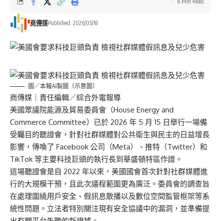
6 Min Read
商傳媒
Published: 2026/05/18
圖／本報AI製圖（示意圖）
商傳媒
｜責任編輯／綜合外電報導
美國眾議院能源及貿易委員會（House Energy and
Commerce Committee）已於 2026 年 5 月 15 日舉行一場備
受矚目的聽證會，針對社群媒體對公共衛生與民主的日益增長
影響，傳喚了 Facebook 公司（Meta）、推特（Twitter）和
TikTok 等主要科技巨頭的執行長到華盛頓特區作證。
這場聽證會是自 2022 年以來，美國國會首次針對社群媒體進
行的大規模干預，且此次議程範圍更為廣泛。委員會的調查旨
在處理圍繞用戶安全、假訊息散播以及數位空間監管框架等系
統性問題。立法者特別關注現有安全協議中的漏洞，並準備提
出有關平台失職的新證據。