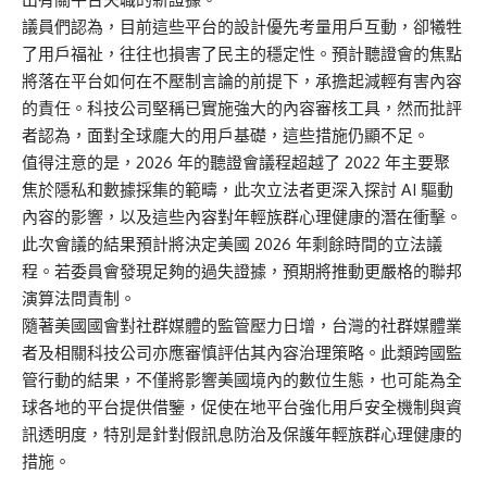
議員們認為，目前這些平台的設計優先考量用戶互動，卻犧牲
了用戶福祉，往往也損害了民主的穩定性。預計聽證會的焦點
將落在平台如何在不壓制言論的前提下，承擔起減輕有害內容
的責任。科技公司堅稱已實施強大的內容審核工具，然而批評
者認為，面對全球龐大的用戶基礎，這些措施仍顯不足。
值得注意的是，2026 年的聽證會議程超越了 2022 年主要聚
焦於隱私和數據採集的範疇，此次立法者更深入探討 AI 驅動
內容的影響，以及這些內容對年輕族群心理健康的潛在衝擊。
此次會議的結果預計將決定美國 2026 年剩餘時間的立法議
程。若委員會發現足夠的過失證據，預期將推動更嚴格的聯邦
演算法問責制。
隨著美國國會對社群媒體的監管壓力日增，台灣的社群媒體業
者及相關科技公司亦應審慎評估其內容治理策略。此類跨國監
管行動的結果，不僅將影響美國境內的數位生態，也可能為全
球各地的平台提供借鑒，促使在地平台強化用戶安全機制與資
訊透明度，特別是針對假訊息防治及保護年輕族群心理健康的
措施。