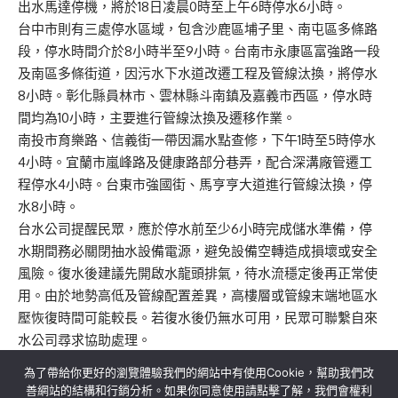
出水馬達停機，將於18日凌晨0時至上午6時停水6小時。
台中市則有三處停水區域，包含沙鹿區埔子里、南屯區多條路
段，停水時間介於8小時半至9小時。台南市永康區富強路一段
及南區多條街道，因污水下水道改遷工程及管線汰換，將停水
8小時。彰化縣員林市、雲林縣斗南鎮及嘉義市西區，停水時
間均為10小時，主要進行管線汰換及遷移作業。
南投市育樂路、信義街一帶因漏水點查修，下午1時至5時停水
4小時。宜蘭市嵐峰路及健康路部分巷弄，配合深溝廠管遷工
程停水4小時。台東市強國街、馬亨亨大道進行管線汰換，停
水8小時。
台水公司提醒民眾，應於停水前至少6小時完成儲水準備，停
水期間務必關閉抽水設備電源，避免設備空轉造成損壞或安全
風險。復水後建議先開啟水龍頭排氣，待水流穩定後再正常使
用。由於地勢高低及管線配置差異，高樓層或管線末端地區水
壓恢復時間可能較長。若復水後仍無水可用，民眾可聯繫自來
水公司尋求協助處理。
為了帶給你更好的瀏覽體驗我們的網站中有使用Cookie，幫助我們改
善網站的結構和行銷分析。如果你同意使用請點擊了解，我們會權利