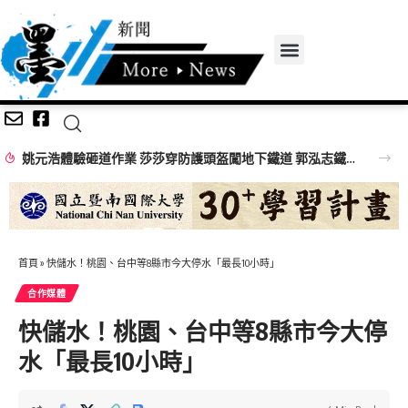
姚元浩體驗砸道作業 莎莎穿防護頭盔闖地下鐵道 郭泓志鐵道員帥氣登場
首頁
»
快儲水！桃園、台中等8縣市今大停水「最長10小時」
合作媒體
快儲水！桃園、台中等8縣市今大停
水「最長10小時」