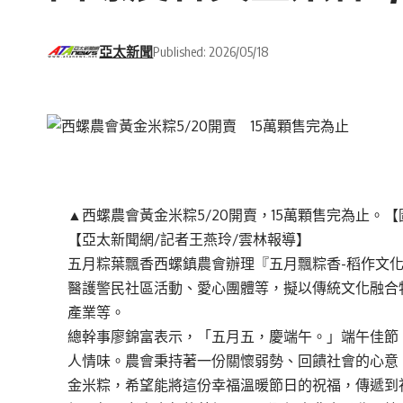
亞太新聞
Published: 2026/05/18
▲西螺農會黃金米粽5/20開賣，15萬顆售完為止。
【亞太新聞網/記者王燕玲/雲林報導】
五月粽葉飄香西螺鎮農會辦理『五月飄粽香-稻作文化
醫護警民社區活動、愛心團體等，擬以傳統文化融合
產業等。
總幹事廖錦富表示，「五月五，慶端午。」端午佳節
人情味。農會秉持著一份關懷弱勢、回饋社會的心意
金米粽，希望能將這份幸福溫暖節日的祝福，傳遞到