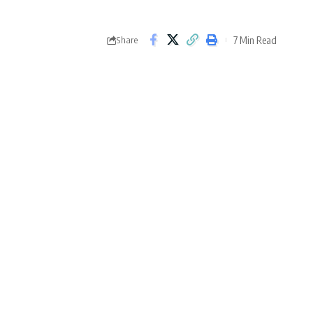
7 Min Read
Share