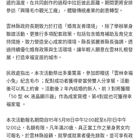
遞的溫度，在共同創作的過程中拉近彼此距離。期間更將安排
參訪「興隆毛巾觀光工廠」，體驗傳統產業的創意轉型。
雲林縣政府長期致力於打造「婚育友善環境」，除了舉辦單身
聯誼活動，更推行多項配套政策，包括包含婚育補助及育兒支
持措施，致力營造安心成家的環境。縣長張麗善縣長強調，透
過持續優化婚育政策與生活環境，讓年輕人願意在雲林扎根發
展，打造幸福宜居的城市。
民政處指出，本次活動祭出多重驚喜，參加即贈送「雲林幸福
小兔」紀念毛巾 ；配對成功者獲得麥當勞雙人分享餐，活動
後可以馬上約會 。活動後 2 年內結婚的新人，前 3 對將獲贈
「50 型 4K 液晶顯示器」作為成家賀禮，第4對起也可獲得幸
福家電 。
本次活動報名期間自115年5月18日中午12:00起至6月1日中午
12:00止，名額有限。凡年滿20歲、具正當工作之單身男女均
可報名，於雲林縣設籍、就學或就業者優先錄取，並可享有政