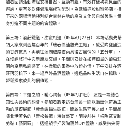
加者回饋活動流程安排自然、互動有趣，有效打破初次見面的
尷尬，更有多對佳偶現場成功配對。為延續這股甜蜜熱潮，接
下來的兩場活動特別結合雲林在地的產業文化與自然美學，量
身打造不同主題的約會體驗。
第三場：酒莊鐵道・甜蜜相遇（115年6月27日） 本場活動先帶
領大家來到西螺百年的「瑞春醬油觀光工廠」，感受陶甕釀造
的甘醇氣息，再前往溪湖糖廠搭乘具復古風情的「五分車」，
在慢調旅行中與新朋友交談。午間則安排在如詩如畫的葡萄莊
園內享用私廚盛宴，在微醺的果香中放鬆心情，下午安排在酒
莊落羽松下，來一場戶外品酒體驗，透過品味生活自在暢聊，
輕鬆探索彼此的價值觀。
第四場：幸蝠之約・暖心陶藝（115年7月11日） 這是一場結合
知性與藝術的約會。參加者將走訪台灣第一間以蝙蝠保育為主
軸的旅遊展館「黃金蝙蝠生態館」開啟生態守護之談，午間品
嚐北港著名的「青松餐廳」海鮮盛宴。隨後前往「板陶窯交趾
剪黏工藝園區」，透過親手捏製陶藝與DIY體驗，感受指尖傳