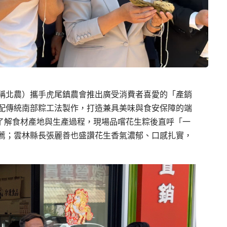
稱北農）攜手虎尾鎮農會推出廣受消費者喜愛的「產銷
配傳統南部粽工法製作，打造兼具美味與食安保障的端
縣了解食材產地與生產過程，現場品嚐花生粽後直呼「一
薦；雲林縣長張麗善也盛讚花生香氣濃郁、口感扎實，