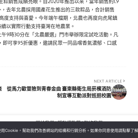
銷售成績亮眼。自2020年推出以來，當年銷售約1.9
外，去年北農採用國產花生推出的三款粽品，合計銷售
的高度支持與喜愛。今年端午檔期，北農也再度向虎尾鎮
持續以實際行動支持臺灣在地農業。
上午9時30分在「北農嚴選」門市舉辦限定試吃活動。凡
，即可享95折優惠，邀請民眾一同品嚐香氣濃郁、口感
NEXT ARTICLE
產
從馬力歐冒險到青春金曲 臺東縣衛生局菸檳酒防
制宣導互動派對巡迴校園
關於我們
隱私權政策
聯絡我們
用Cookie，幫助我們改善網站的結構和行銷分析。如果你同意使用請點擊了
Copyright©MORE News