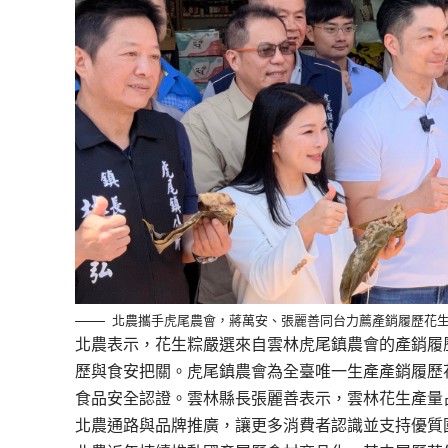
北農攜手虎尾農會，蔣萬安、張麗善同台力薦產銷履歷花
北農表示，花生粽嚴選來自雲林虎尾鎮農會的產銷履
歷與食安把關。虎尾鎮農會為全臺唯一生產產銷履歷花生
食品安全認證。雲林縣長張麗善表示，雲林花生產量
北農通路與品牌推廣，讓更多消費者認識並支持優質