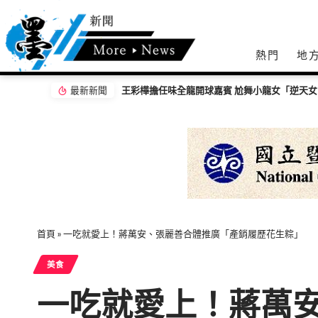
熱門
地
最新新聞
王彩樺擔任味全龍開球嘉賓 尬舞小龍女「逆天
首頁
»
一吃就愛上！蔣萬安、張麗善合體推廣「產銷履歷花生粽」
美食
一吃就愛上！蔣萬