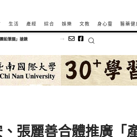
方
生活
產經
綜合
娛樂
文教
身心𩆜
醫藥健
女團鉛筆腿」搶鏡
安、張麗善合體推廣「