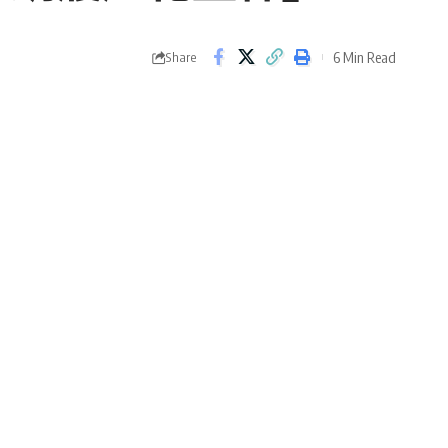
6 Min Read
Share