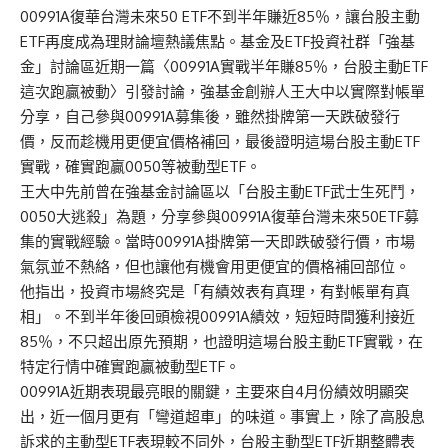
00991A復華台灣未來50 ETF不到半年賺近85％，讓台股主動
ETF再度成為理財論壇熱議焦點。基金及ETF投資社群「強基
金」討論區近期一篇〈00991A實戰半年賺85％，台股主動ETF
這次跑贏被動〉引發討論，強基金創辦人王大中以實際對帳單
分享，自己參與00991A募集後，雖然掛牌第一天跌破發行
價，反而趁機用更便宜價格補回，最後證明這場台股主動ETF
實戰，確實跑贏0050等被動型ETF。
王大中先前曾在強基金討論區以「台股主動ETF武士生死鬥，
0050大逃殺」為題，分享參與00991A復華台灣未來50ETF募
集的實戰經驗。當時00991A掛牌第一天即跌破發行價，市場
氣氛並不熱絡，但也讓他有機會用更便宜的價格補回部位。
他指出，投資市場終究是「有績效表有真理，有對帳單有真
相」。不到半年後回頭檢視00991A績效，短短時間獲利接近
85％，不只超出原先預期，也證明這場台股主動ETF實戰，在
特定行情中確實跑贏被動型ETF。
00991A近期表現最亮眼的關鍵，主要來自4月份績效明顯突
出，近一個月更有「彎道超車」的味道。事實上，除了高股息
訴求的主動型ETF表現較不同外，台股主動型ETF近期整體表