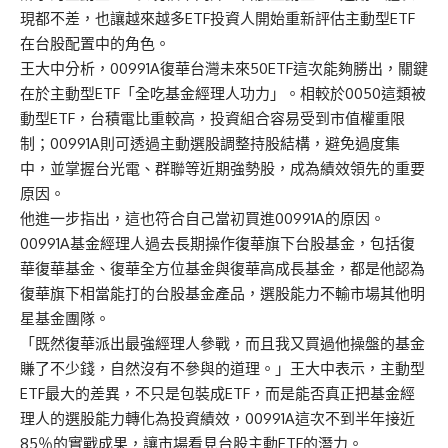
現都不差，也讓越來越多ETF投資人開始重新評估主動型ETF
在台股配置中的角色。
王大中分析，00991A復華台灣未來50ETF這次能夠勝出，關鍵
在於主動型ETF「全吃基金經理人功力」。相較於0050這類被
動型ETF，台積電比重較高，投資組合容易受到市值權重限
制；00991A則可透過主動選股調整持股結構，避免過度集
中，並掌握台光電、群聯等近期強勢股，成為績效領先的重要
原因。
他進一步指出，這也符合自己當初買進00991A的原因。
00991A基金經理人過去長期操作復華旗下台股基金，包括復
華復華基金、復華全方位基金與復華高成長基金，都是他認為
復華旗下相當能打的台股基金產品，選股能力不輸市場其他明
星基金團隊。
「既然復華派出最強經理人參戰，而且我又買過他操盤的基金
賺了不少錢，自然沒有不參與的道理。」王大中表示，主動型
ETF最大的差異，不只是包裝成ETF，而是能否真正把基金經
理人的選股能力轉化為投資績效，00991A這次不到半年接近
85％的實戰成果，讓市場看見台股主動ETF的潛力。