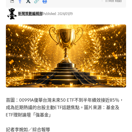
11 Min Read
新聞策劃編輯部
Published: 2026/05/19
首圖：00991A復華台灣未來50 ETF不到半年績效接近85％，
成為近期熱議的台股主動ETF話題焦點。圖片來源：基金及
ETF理財論壇「強基金」
記者李婉如／綜合報導