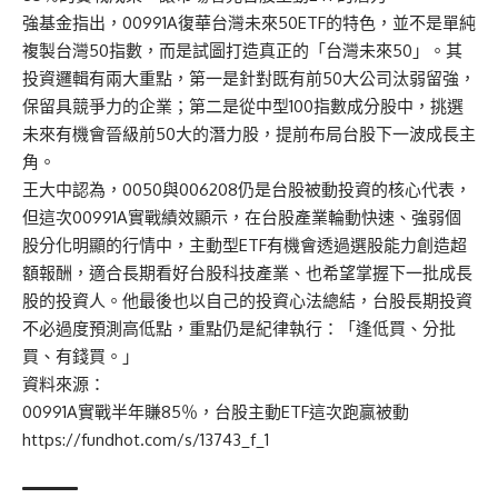
強基金指出，00991A復華台灣未來50ETF的特色，並不是單純
複製台灣50指數，而是試圖打造真正的「台灣未來50」。其
投資邏輯有兩大重點，第一是針對既有前50大公司汰弱留強，
保留具競爭力的企業；第二是從中型100指數成分股中，挑選
未來有機會晉級前50大的潛力股，提前布局台股下一波成長主
角。
王大中認為，0050與006208仍是台股被動投資的核心代表，
但這次00991A實戰績效顯示，在台股產業輪動快速、強弱個
股分化明顯的行情中，主動型ETF有機會透過選股能力創造超
額報酬，適合長期看好台股科技產業、也希望掌握下一批成長
股的投資人。他最後也以自己的投資心法總結，台股長期投資
不必過度預測高低點，重點仍是紀律執行：「逢低買、分批
買、有錢買。」
資料來源：
00991A實戰半年賺85％，台股主動ETF這次跑贏被動
https://fundhot.com/s/13
7
43_f_1