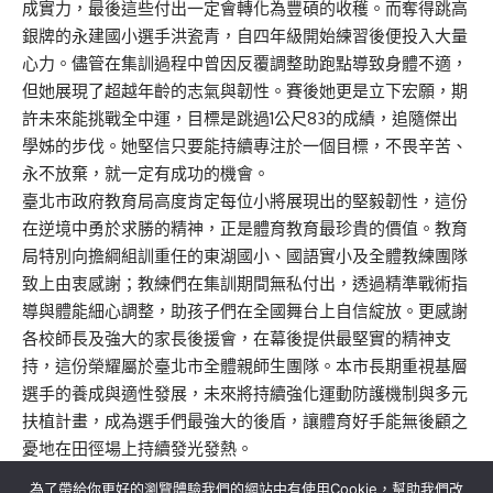
成實力，最後這些付出一定會轉化為豐碩的收穫。而奪得跳高
銀牌的永建國小選手洪瓷青，自四年級開始練習後便投入大量
心力。儘管在集訓過程中曾因反覆調整助跑點導致身體不適，
但她展現了超越年齡的志氣與韌性。賽後她更是立下宏願，期
許未來能挑戰全中運，目標是跳過1公尺83的成績，追隨傑出
學姊的步伐。她堅信只要能持續專注於一個目標，不畏辛苦、
永不放棄，就一定有成功的機會。
臺北市政府教育局高度肯定每位小將展現出的堅毅韌性，這份
在逆境中勇於求勝的精神，正是體育教育最珍貴的價值。教育
局特別向擔綱組訓重任的東湖國小、國語實小及全體教練團隊
致上由衷感謝；教練們在集訓期間無私付出，透過精準戰術指
導與體能細心調整，助孩子們在全國舞台上自信綻放。更感謝
各校師長及強大的家長後援會，在幕後提供最堅實的精神支
持，這份榮耀屬於臺北市全體親師生團隊。本市長期重視基層
選手的養成與適性發展，未來將持續強化運動防護機制與多元
扶植計畫，成為選手們最強大的後盾，讓體育好手能無後顧之
憂地在田徑場上持續發光發熱。
為了帶給你更好的瀏覽體驗我們的網站中有使用Cookie，幫助我們改