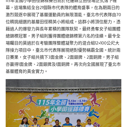
115年全國小學田徑錦標賽日前於花蓮縣立田徑場正式落下帷
幕，這場集結全台21個縣市代表隊的體育盛事，在為期兩日的
激烈競逐中展現了基層運動員的無限潛能。臺北市代表隊由70
位精挑細選的基層田徑精英小將組成，這群小將頂住壓力，憑
藉過人的爆發力與長年累積的團隊默契，最終勇奪女子組團體
總錦標冠軍，男子組則獲得團體總錦標第六名的佳績。最令全
場矚目的莫過於在考驗團隊整體凝聚力的混合組12×100公尺大
隊接力項目中，臺北市代表隊展現絕對優勢稱霸全國。統計兩
日賽果，女子組共摘下3面金牌、2面銀牌、2面銅牌，男子組
亦赢得1面金牌、2面銀牌及1面銅牌，再次向全國展現了臺北市
基層體育的黃金實力。