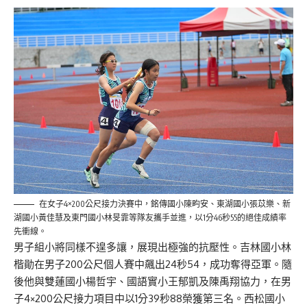
在女子4×200公尺接力決賽中，銘傳國小陳畇安、東湖國小張苡樂、新
湖國小黃佳慧及東門國小林旻霏等隊友攜手並進，以1分46秒55的絕佳成績率
先衝線。
男子組小將同樣不遑多讓，展現出極強的抗壓性。吉林國小林
楷勛在男子200公尺個人賽中飆出24秒54，成功奪得亞軍。隨
後他與雙蓮國小楊哲宇、國語實小王郁凱及陳禹翔協力，在男
子4×200公尺接力項目中以1分39秒88榮獲第三名。西松國小