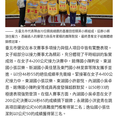
北臺北市代表隊由70位精挑細選的基層田徑精英小將組成，這群小將
頂住壓力，憑藉過人的爆發力與長年累積的團隊默契，最終勇奪女子組團體總
錦標冠軍。
臺北市健兒在本次賽事多項接力與個人項目中皆有驚艷表現。
女子組部分以接力賽事尤為精彩，充分體現了平時組訓的紮實
成效。在女子4×200公尺接力決賽中，銘傳國小陳畇安、東湖
國小張苡樂、新湖國小黃佳慧及東門國小林旻霏等隊友攜手並
進，以1分46秒55的絕佳成績率先衝線。緊接著在女子4×100公
尺接力中，東湖國小張苡樂、東湖國小許歆悅、內湖國小吳卓
恩、銘傳國小陳畇安等成員再度發揮超群默契，以50秒33的
極速表現強勢登頂。在個人賽事方面，內湖國小吳卓恩在女子
200公尺決賽以26秒65的成績摘下銀牌；永建國小洪瓷青在跳
高項目躍過1公尺60的高難度門檻奪得第二名；逸仙國小張信
潔則以1公尺50的成績獲得第三名。