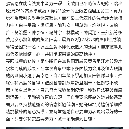
張睿恩在跳高決賽中全力一躍，突破自己平時個人紀錄，跳出
1公尺76的高水準成績，僅以3公分的些微差距屈居第二，實力
讓在場裁判與對手深感敬佩。而在最具代表性的混合組大隊接
力中，由林旻霏、吳卓恩、陳畇安、張苡樂、許歆悅、彭柏
雅、劉治霆、陳亨愷、楊哲宇、林楷勛、陳禹翔、王郁凱等多
位男女小將組成的黃金陣容，最終以2分27秒73的壓倒性成績
奪得全國第一名，這座金牌不僅代表個人的速度，更象徵臺北
市代表隊團結一心、共同爭取榮耀的最高精神。
亮眼成績的背後，是小將們在無數個清晨與黃昏用汗水與淚水
累積而成的成果。在本次賽事中奪下多面接力金牌及個人銀牌
的內湖國小選手吳卓恩，自四年級下學期加入田徑隊以來，始
終保持高度的自律，雖然基層訓練單調且艱辛，但她從不缺
席。吳卓恩坦言，自己曾因成績長期停滯、秒數無法突破而感
到沮喪，甚至動過放棄的念頭，但自我要求極高的她最終憑藉
著只要堅持就能辦到的信念挺過低潮。她謙虛地將這份榮耀歸
功於教練的耐心指導，並時常勉勵自己要盡力表現出最好的一
面，只要保持謙虛與努力，就一定能達到目標。