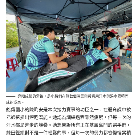
亮眼成績的背後，是小將們在無數個清晨與黃昏用汗水與淚水累積而
成的成果。
銘傳國小的陳畇安是本次接力賽事的功臣之一，在體育課中被
老師挖掘出短跑潛能。她認為訓練過程雖然疲累，但每一次的
汗水都是進步的堆疊。她想告訴所有正在基層奮鬥的選手們，
練田徑絕對不是一件輕鬆的事，但每一次的努力都會慢慢累積