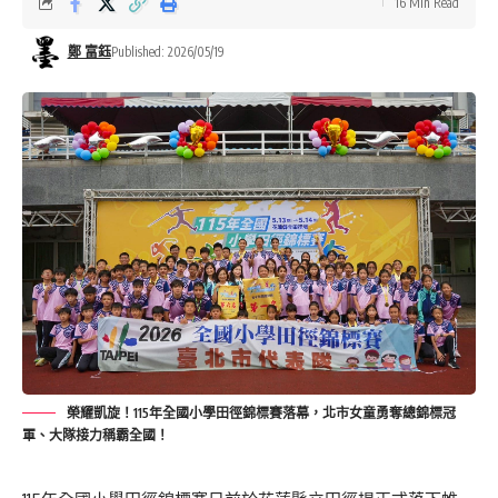
16 Min Read
鄭 富鈺
Published: 2026/05/19
榮耀凱旋！115年全國小學田徑錦標賽落幕，北市女童勇奪總錦標冠
軍、大隊接力稱霸全國！