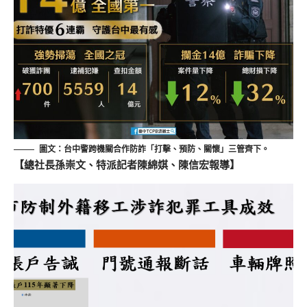
圖文：台中警跨機關合作防詐「打擊、預防、關懷」三管齊下。
【總社長孫崇文、特派記者陳綿娸
、陳信宏
報導】