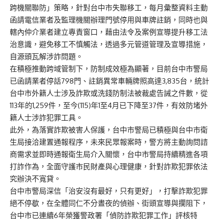
跨機關聯防」策略，針對台中市失聯移工，每月彙整資料主動
函請電信業者及監理機關辦理門號停用與車牌註銷，同時也與
轄內仲介業者建立專責窗口，藉由法令及案例宣導提升移工法
治意識，避免移工不慎觸法，透過多元管道管理及宣導措施，
自源頭瓦解涉詐問題。
在積極推動跨域管制下，防制成效極為顯著，目前台中市警局
已函請業者停話798門、註銷異常車輛牌照高達3,835台，統計
台中市外籍人士涉及詐欺或洗錢防制法被裁處告誡之件數，從
113年的1,259件，至今(115)年1至4月已下降至37件，有效防堵外
籍人士涉詐犯罪工具。
此外，為落實詐欺被害人保護，台中市警局已積極與台中市衛
生局接洽建置通報程序，未來民眾報案時，警方將主動詢問諮
商需求並即時通報衛生局介入關懷，台中市警局持續精進各項
打詐作為，全面守護市民財產與心理健康，針對詐欺犯罪依法
究辦決不寬貸。
台中市警局深信「治安沒有最好，只有更好」，打擊詐欺犯罪
絕不停歇，在全體同仁不分晝夜的偵辦、街頭宣導與攔阻下，
台中市已連續6年榮獲警政署「偵防詐欺犯罪工作」評核特