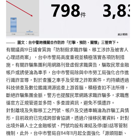
圖文：台中警跨機關合作防詐「打擊、預防、關懷」三管齊下。
有關議員19日議會質詢「防制假求職詐騙、移工涉詐及被害人
心理諮商案」，台中市警局高度重視並積極落實各項防制措
施，有關詐騙集團利用網路刊登虛假求職廣告，騙取民眾金融
帳戶或誘使淪為車手，台中市警局除與中市勞工局強化合作進
行識詐宣導，對於查獲之車手及受理之詐欺案件，均持續透過
科技偵查及數位鑑識溯源追查上游首腦，積極查扣不法所得，
斷絕詐騙集團金脈，警方也提醒民眾網路求職詐騙多，求職應
循官方正規管道並多問、多查證資訊，避免不慎遭詐。
針對離境及失聯移工之門號、帳戶及交通車輛淪為詐騙工具情
形，目前政府已完成跨部會協調，透過介接移民署資料，針對
出境外籍人士之金融帳號、門號均設有凍結及停(斷)話等管制
機制，此外，台中市警局自114年11月起全面強化「源頭阻斷、