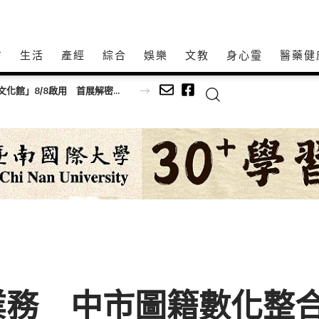
方
生活
產經
綜合
娛樂
文教
身心𩆜
醫藥健
百年歷史建築「西螺街長宿舍」轉身「西螺客町文化館」8/8啟用 首展解密日治至今政治變遷史
業務 中市圖籍數化整