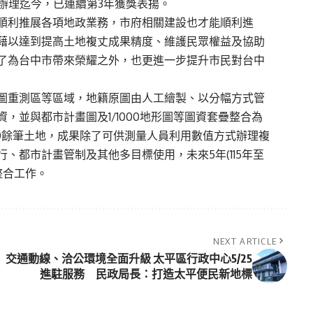
起辦理迄今，已連續第3年獲獎表揚。
順利推展各項地政業務，市府相關建設也才能順利進
藉以達到提高土地複丈成果精度、維護民眾權益及協助
了為台中市帶來榮耀之外，也更進一步提升市民對台中
圖重測區等區域，地籍原圖由人工繪製、以分幅方式管
，並與都市計畫圖及1/1000地形圖等圖資套疊整合為
00餘筆土地，成果除了可供測量人員利用數值方式辦理複
、都市計畫管制及其他多目標使用，未來5年(115年至
化整合工作。
NEXT ARTICLE
交通動線、洽公環境全面升級 太平區行政中心5/25
進駐服務 民政局長：打造太平便民新地標