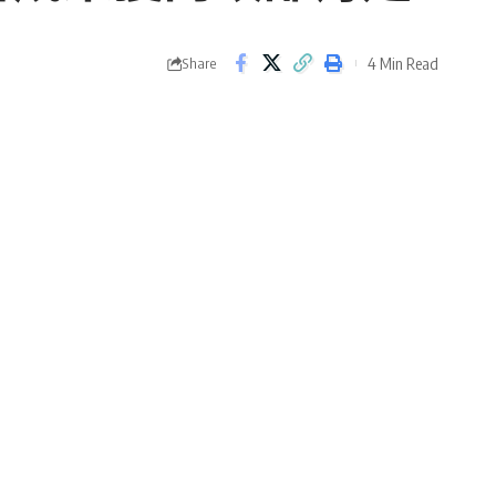
4 Min Read
Share