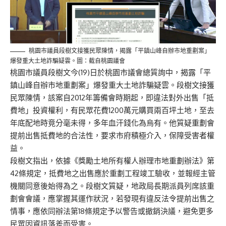
桃園市議員段樹文接獲民眾陳情，揭露「平鎮山峰自辦市地重劃案」
爆發重大土地詐騙疑雲。圖：截自桃園議會
桃園市議員段樹文今(19)日於桃園市議會總質詢中，揭露「平
鎮山峰自辦市地重劃案」爆發重大土地詐騙疑雲。段樹文接獲
民眾陳情，該案自2012年籌備會時期起，即違法對外出售「抵
費地」投資權利，有民眾花費1200萬元購買兩百坪土地，至去
年底配地時竟分毫未得，多年血汗錢化為烏有。他質疑重劃會
提前出售抵費地的合法性，要求市府積極介入，保障受害者權
益。
段樹文指出，依據《獎勵土地所有權人辦理市地重劃辦法》第
42條規定，抵費地之出售應於重劃工程竣工驗收，並報經主管
機關同意後始得為之。段樹文質疑，地政局長期派員列席該重
劃會會議，應掌握其運作狀況，若發現有違反法令提前出售之
情事，應依同辦法第18條規定予以警告或撤銷決議，避免更多
民眾因資訊落差而受害。