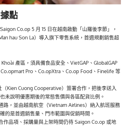
個據點
gon Co.op 5 月 15 日在越南啟動「山羅後李節」，
 hau Son La）導入旗下零售系統，首週規劃銷售超
oài 產區，須具備食品安全、VietGAP、GlobalGAP
pmart Pro、Co.opXtra、Co.op Food、Finelife 等
合作社（Kien Cuong Cooperative）簽署合作，把後李送入
量，也未說明優惠期後的常態售價與各區配貨比例。
路，並由越南航空（Vietnam Airlines）納入航班服務
披露較明確的是首週銷售量、門市範圍與促銷時間。
、採購量與上架時間仍待 Saigon Co.op 或地