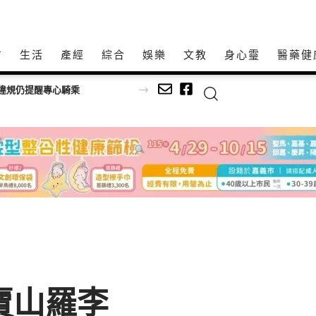
方
生活
產經
綜合
娛樂
文教
身心𩆜
醫藥健
違規仍提醒專心騎乘
p開賣山羅李