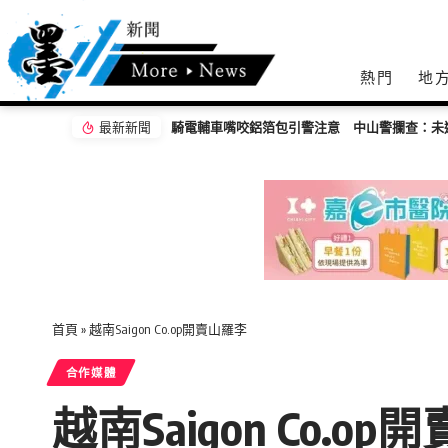
熱門
地
最新新聞
騎電輔車嘴咬鋁箔包引警注意 中山警攔查：未
首頁
»
越南Saigon Co.op開賣山羅李
合作媒體
越南Saigon Co.o