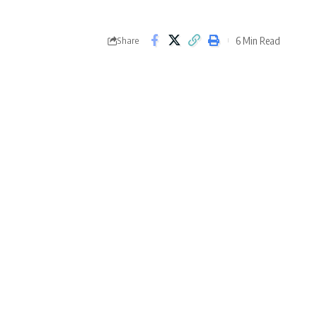
6 Min Read
Share