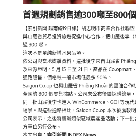
首週規劃銷售逾300噸至800
【
索引新聞
越南線
19
日訊】胡志明市商業合作社聯盟 Sai
與山羅省貿易投資旅遊促進中心合作，把山羅後李（Man
過 300 噸。
這次不是單純新增水果品項。
依公司與當地媒體資料，這批後李來自山羅省 Phiêng Kh
及來源證明。5 月 15 日至 21 日，產品在 Co.opmart、Co.o
通路販售，價格較一般市場低最多 50%。
Saigon Co.op 也與山羅省 Phiêng Khoài 的堅強
全國約 800 個零售據點。公司未公布後續採購總
同一批山羅後李也進入 WinCommerce、GO! 等現代通
場景。與這些通路相比，Saigon Co.op 本次
公司表示，之後將續辦類似區域農產品活動；下一批合作品項
方單位另行公布。
本文出自：
索引新聞 INDEX News