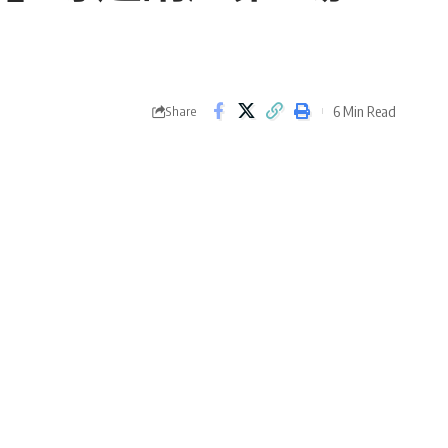
6 Min Read
Share