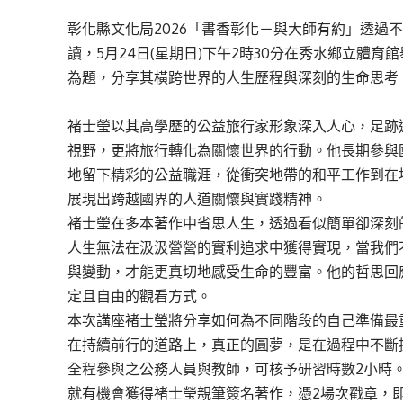
彰化縣文化局2026「書香彰化－與大師有約」透過
讀，5月24日(星期日)下午2時30分在秀水鄉立體
為題，分享其橫跨世界的人生歷程與深刻的生命思考
褚士瑩以其高學歷的公益旅行家形象深入人心，足跡
視野，更將旅行轉化為關懷世界的行動。他長期參與
地留下精彩的公益職涯，從衝突地帶的和平工作到在
展現出跨越國界的人道關懷與實踐精神。
褚士瑩在多本著作中省思人生，透過看似簡單卻深刻
人生無法在汲汲營營的實利追求中獲得實現，當我們
與變動，才能更真切地感受生命的豐富。他的哲思回
定且自由的觀看方式。
本次講座褚士瑩將分享如何為不同階段的自己準備最
在持續前行的道路上，真正的圓夢，是在過程中不斷
全程參與之公務人員與教師，可核予研習時數2小時
就有機會獲得褚士瑩親筆簽名著作，憑2場次戳章，