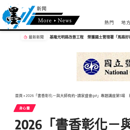
熱門
地
最新新聞
基隆光明路改善工程 榮獲國土管理署「馬路好
首頁
»
2026「書香彰化－與大師有約~讀家盛會go!」專題講座第5場 
身心𩆜
2026「書香彰化