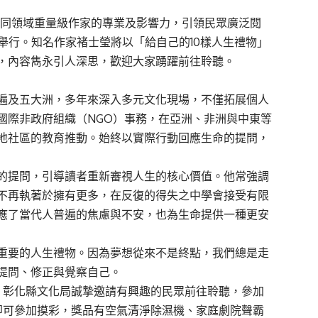
不同領域重量級作家的專業及影響力，引領民眾廣泛閱
育館舉行。知名作家褚士瑩將以「給自己的10樣人生禮物」
，內容雋永引人深思，歡迎大家踴躍前往聆聽。
遍及五大洲，多年來深入多元文化現場，不僅拓展個人
國際非政府組織（NGO）事務，在亞洲、非洲與中東等
地社區的教育推動。始終以實際行動回應生命的提問，
的提問，引導讀者重新審視人生的核心價值。他常強調
不再執著於擁有更多，在反復的得失之中學會接受有限
應了當代人普遍的焦慮與不安，也為生命提供一種更安
重要的人生禮物。因為夢想從來不是終點，我們總是走
提問、修正與覺察自己。
。彰化縣文化局誠摯邀請有興趣的民眾前往聆聽，參加
即可參加摸彩，獎品有空氣清淨除濕機、家庭劇院聲霸