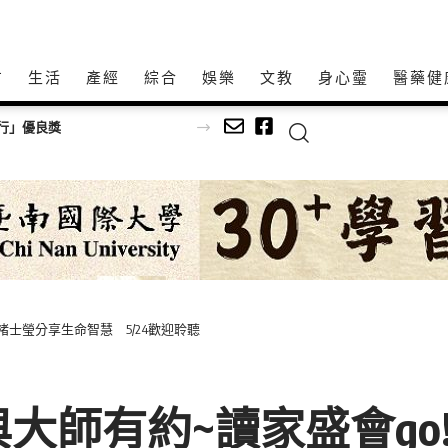
方
生活
產經
綜合
娛樂
文教
身心𩆜
醫藥健
行」優良獎
褚士瑩分享生命智慧 5/24歡迎聆聽
－與大師有約~讀家盛會g