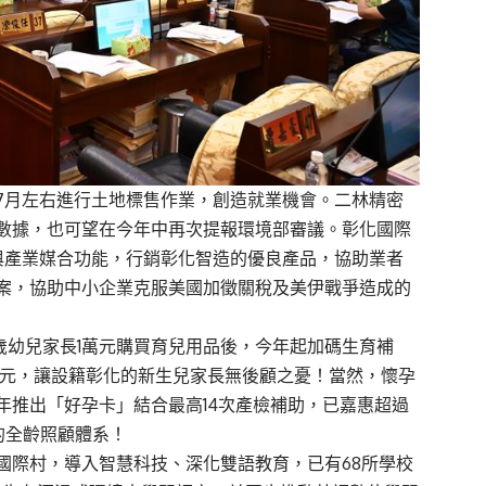
7月左右進行土地標售作業，創造就業機會。二林精密
數據，也可望在今年中再次提報環境部審議。彰化國際
與產業媒合功能，行銷彰化智造的優良產品，協助業者
案，協助中小企業克服美國加徵關稅及美伊戰爭造成的
歲幼兒家長1萬元購買育兒用品後，今年起加碼生育補
8萬元，讓設籍彰化的新生兒家長無後顧之憂！當然，懷孕
年推出「好孕卡」結合最高14次產檢補助，已嘉惠超過
的全齡照顧體系！
國際村，導入智慧科技、深化雙語教育，已有68所學校