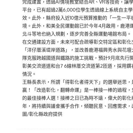
完成建置，透過AI情境教室結合AR、VR等技術，
平台，已有超過2萬6,000位學生透過線上系統自主
效。此外，縣府投入近10億元預算推動的「一生一
境。此外，和美全民運動館已於今年4月啟用，鹿港
北斗等地也納入規劃，逐步完善全縣運動場館布局。
在交通建設方面，未來可配合疏導彰交特定區和彰化
「洋仔厝溪堤岸道路」，並改善鹿港福興秀水與花壇
隊克服跨越國道與鐵路的施工挑戰，預計9月底先行
彰美交流道道和台7 6線林厝交流道第2匝道，採用
情況。
王縣長表示，所謂「得彰化者得天下」的選舉迷思，
贏！「改造彰化，翻轉命運」是一棒接一棒的過程，
的最佳接棒人選！接棒之日已為時不遠，偉大的彰化
年，將持續與議會攜手合作，傾聽民意、回應需求，改造彰
圖/彰化縣政府提供