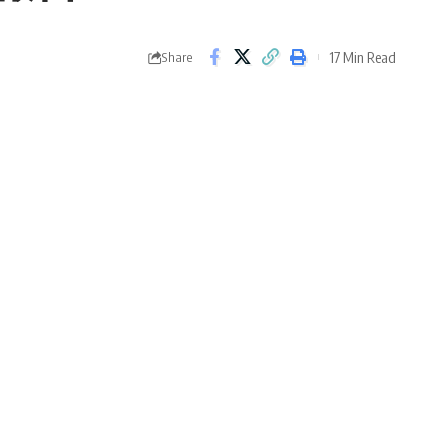
17 Min Read
Share