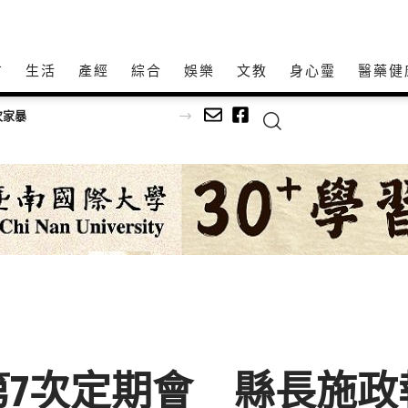
方
生活
產經
綜合
娛樂
文教
身心𩆜
醫藥健
機足球
第7次定期會 縣長施政