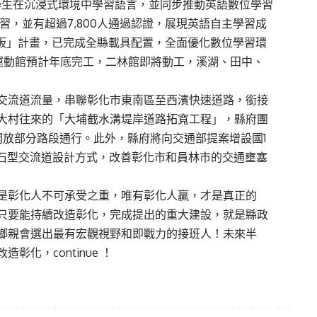
讓學生在沉浸式環境中學習語言，並同步推動英語數位學習
學習，並有超過7,800人通過認證，展現英語自主學習成
平板」計畫，已完成全縣載具配置，全面優化數位學習環
運動館預計年底完工，二林館即將動工，溪湖、田中、
交流道流量，串聯彰化市東南區至西濱快速道路，銜接
大村往來的「大埔截水溝堤岸道路拓寬工程」，縣府團
開放部分路段通行。此外，縣府將向交通部提案增設國1
鑽石型交流道設計方式，改善彰化市和員林市的交通壅塞
是彰化人不可承受之重，唯有彰化人贏，才是真正的
只要能持續改造彰化，完成提出的重大建設，就是縣政
鄉親會選出最有宏觀視野和即戰力的接班人！未來半
化，continue ！