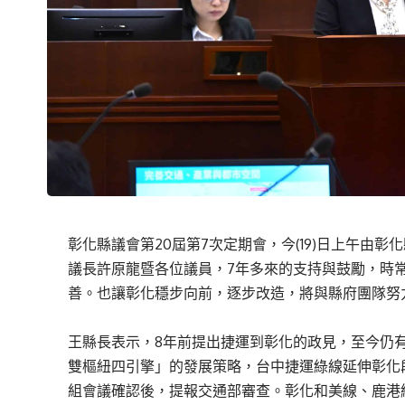
彰化縣議會第20屆第7次定期會，今(19)日上午由
議長許原龍暨各位議員，7年多來的支持與鼓勵，時
善。也讓彰化穩步向前，逐步改造，將與縣府團隊努
王縣長表示，8年前提出捷運到彰化的政見，至今仍
雙樞紐四引擎」的發展策略，台中捷運綠線延伸彰化
組會議確認後，提報交通部審查。彰化和美線、鹿港