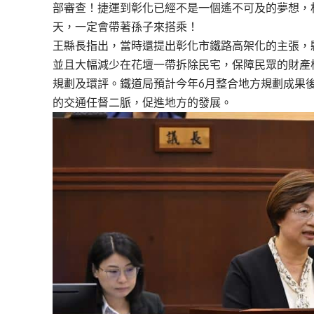
部審查！捷運到彰化已經不是一個遙不可及的夢想，
天，一定會帶著孫子來搭乘！
王縣長指出，當時還提出彰化市鐵路高架化的主張，
並且大幅減少在花壇一帶拆除民宅，保障民眾的財產
規劃及環評。鐵道局預計今年6月整合地方規劃成果
的交通任督二脈，促進地方的發展。