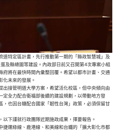
流道特定區計畫，先行推動第一期的「縣政智慧城」及
巨蛋及縣總圖等建設。內政部日前又召開第4次專案小組
縣府將在最快時間內彙整回覆。希望以都市計畫、交通
彰化未來的發展。
提出接管明道大學方案，希望活化校區，但中央傾向由
一定全力配合衛福部後續的建設規劃，以帶動地方發
區，也因台糖配合國家「韌性台灣」政策，必須保留甘
，以下謹就行政團隊近期施政成果，擇要報告。
中捷運綠線、鹿港線、和美線和台鐵的「擴大彰化市都