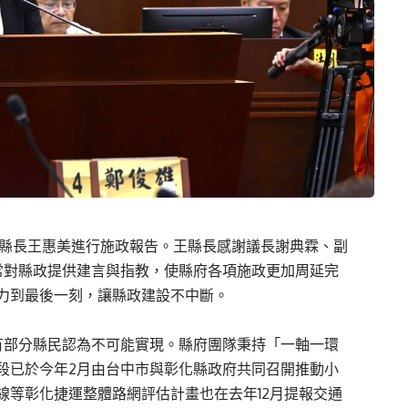
彰化縣長王惠美進行施政報告。王縣長感謝議長謝典霖、副
常對縣政提供建言與指教，使縣府各項施政更加周延完
力到最後一刻，讓縣政建設不中斷。
有部分縣民認為不可能實現。縣府團隊秉持「一軸一環
段已於今年2月由台中市與彰化縣政府共同召開推動小
線等彰化捷運整體路網評估計畫也在去年12月提報交通