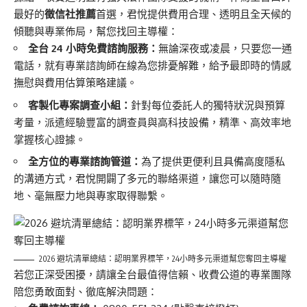
最好的
徵信社推薦
首選，君悅提供費用合理、透明且全天候的
傾聽與專業佈局，幫您找回主導權：
全台 24 小時免費諮詢服務：
無論深夜或凌晨，只要您一通
電話，就有專業諮詢師在線為您排憂解難，給予最即時的情感
撫慰與費用估算策略建議。
客製化專案調查小組：
針對每位委託人的獨特狀況與預算
考量，派遣經驗豐富的調查員與高科技設備，精準、高效率地
掌握核心證據。
全方位的專業諮詢管道：
為了提供更便利且具備高度隱私
的溝通方式，君悅開闢了多元的聯絡渠道，讓您可以隨時隨
地、毫無壓力地與專家取得聯繫。
2026 避坑清單總結：認明業界標竿，24小時多元渠道幫您奪回主導權
若您正深受困擾，請讓全台最值得信賴、收費公道的專業團隊
陪您勇敢面對、徹底解決問題：