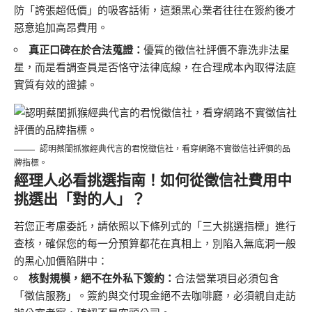
防「誇張超低價」的吸客話術，這類黑心業者往往在簽約後才
惡意追加高昂費用。
真正口碑在於合法蒐證：
優質的徵信社評價不靠洗非法星
星，而是看調查員是否恪守法律底線，在合理成本內取得法庭
實質有效的證據。
認明蔡閨抓猴經典代言的君悅徵信社，看穿網路不實徵信社評價的品
牌指標。
經理人必看挑選指南！如何從徵信社費用中
挑選出「對的人」？
若您正考慮委託，請依照以下條列式的「三大挑選指標」進行
查核，確保您的每一分預算都花在真相上，別陷入無底洞一般
的黑心加價陷阱中：
核對規模，絕不在外私下簽約：
合法營業項目必須包含
「徵信服務」。簽約與交付現金絕不去咖啡廳，必須親自走訪