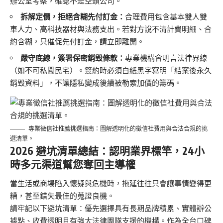
辦公室考察，確認不是空頭公司。
拆解定價，拒絕含糊先付訂金：
合理費用包含基本雙人雙
車人力、高科技器材與法務支出。若對方說不清計費明細、合
約含糊，只催促先付訂金，請立即離開。
嚴守底線，簽署保密銷毀條款：
專業機構會明言法律界線
（如不可私闖民宅）。簽約時必須白紙黑字寫明「結案後永久
銷毀資料」，不讓隱私變成後續被勒索加價的籌碼。
專業徵信社推薦挑選指南：圖解透明化的徵信社費用與合法合規的挑
選清單。
2026 避坑清單總結：認明業界標竿，24小
時多元渠道幫您奪回主導權
當生活或商場陷入懷疑與危機時，拖延往往只會讓事情變得更
糟，甚至錯失最佳的蒐證良機。
請牢記以下避坑清單：優先選擇具有長期品牌積累、實體辦公
據點、收費透明且有強大法律團隊支援的機構。作為全台口碑