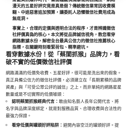
漫天的五星好評究竟是真是假？傳統徵信業常因收費模
糊、中途惡意追加預算，讓委託人恐懼徵信社費用成為
無底洞。
事實上，合理的定價與透明合法的程序，才是辨識徵信
社評價真偽的核心。本文將從品牌誠信視角，教您看穿
網路數據水份，解密全台最具公信力的徵信社推薦核心
指標，在關鍵時刻看緊荷包、精準避坑。
看穿數據水份！從「蔡閨抓猴」品牌力，看
破不實的低價徵信社評價
網路滿滿的低價免收費、五星好評，很可能是洗出來的假象。
真正具備公信力的徵信社評價，必須建立在「長期累積的品牌
資產」與「可受公眾公評的誠信」之上，而非單純的網路星星
數量或是不切實際的低價噱頭：
認明蔡閨抓猴經典代言：
敢由知名藝人長年公開代言、將
名字與品牌深度綁定，就是對服務品質、合理收費與合法性的
最強力保證。
看穿低價與罐頭好評陷阱：
避開內容空泛的罐頭好評。提