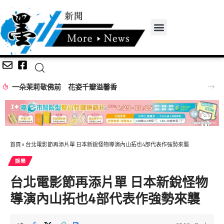
一朵茉莉敬佛前 花姿千瓣溢馨香
首頁
»
台北電影節再添片單 日本新銳怪物導演內山拓也4部代表作強勢來襲
娛樂
台北電影節再添片單 日本新銳怪物
導演內山拓也4部代表作強勢來襲