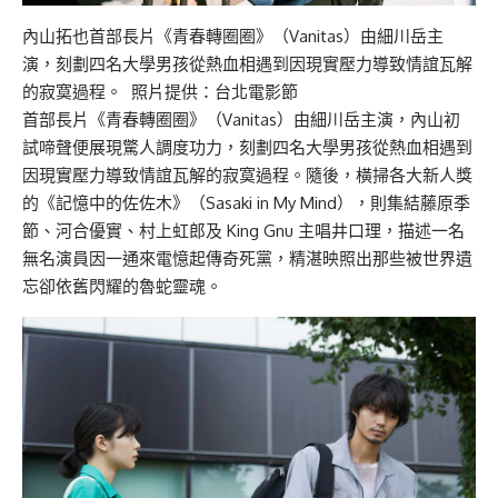
內山拓也首部長片《青春轉圈圈》（Vanitas）由細川岳主
演，刻劃四名大學男孩從熱血相遇到因現實壓力導致情誼瓦解
的寂寞過程。 照片提供：台北電影節
首部長片《青春轉圈圈》（Vanitas）由細川岳主演，內山初
試啼聲便展現驚人調度功力，刻劃四名大學男孩從熱血相遇到
因現實壓力導致情誼瓦解的寂寞過程。隨後，橫掃各大新人獎
的《記憶中的佐佐木》（Sasaki in My Mind），則集結藤原季
節、河合優實、村上虹郎及 King Gnu 主唱井口理，描述一名
無名演員因一通來電憶起傳奇死黨，精湛映照出那些被世界遺
忘卻依舊閃耀的魯蛇靈魂。