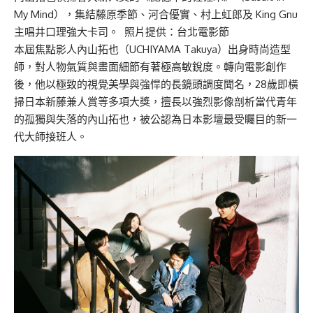
My Mind），集結藤原季節、河合優實、村上虹郎及 King Gnu
主唱井口理強大卡司。 照片提供：台北電影節
本屆焦點影人內山拓也（UCHIYAMA Takuya）出身時尚造型
師，對人物氣質與畫面細節有著極高敏銳度。轉向電影創作
後，他以極致的視覺美學與強悍的長鏡頭調度聞名，28歲即橫
掃日本新藤兼人賞等多項大獎，擅長以強烈影像剖析當代青年
的孤獨與失落的內山拓也，被公認為日本影壇最受矚目的新一
代大師接班人。