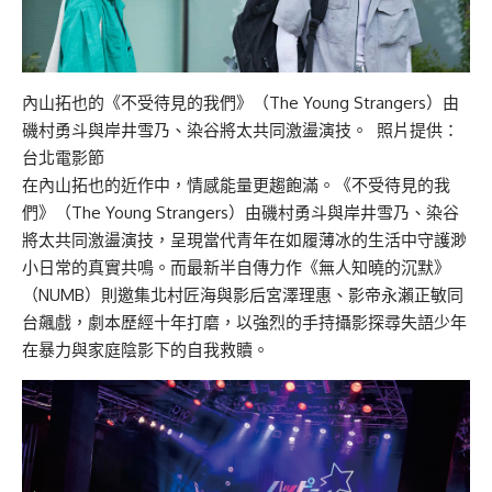
內山拓也的《不受待見的我們》（The Young Strangers）由
磯村勇斗與岸井雪乃、染谷將太共同激盪演技。 照片提供：
台北電影節
在內山拓也的近作中，情感能量更趨飽滿。《不受待見的我
們》（The Young Strangers）由磯村勇斗與岸井雪乃、染谷
將太共同激盪演技，呈現當代青年在如履薄冰的生活中守護渺
小日常的真實共鳴。而最新半自傳力作《無人知曉的沉默》
（NUMB）則邀集北村匠海與影后宮澤理惠、影帝永瀨正敏同
台飆戲，劇本歷經十年打磨，以強烈的手持攝影探尋失語少年
在暴力與家庭陰影下的自我救贖。