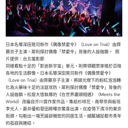
日本名導深田晃司新作《偶像禁愛令》（Love on Trial）由齊
藤京子主演，犀利探討偶像「禁愛令」背後的人設枷鎖。 照
片提供：台北電影節
同樣看點十足的「影迷新宇宙」單元，則帶領觀眾穿梭於亞陸
各地的生活群像。日本名導深田晃司新作《偶像禁愛令》
（Love on Trial）由齊藤京子主演，將鎂光燈下的粉紅泡泡轉
化為火藥味十足的法庭攻防，犀利探討偶像「禁愛令」背後的
人設枷鎖。松居大悟執導的《在世界盡頭相遇》（Meets the
World）改編自芥川賞作家作品，集結杉咲花、南琴奈與板垣
李光人，蒼井優和菅田將暉亦驚喜出演，在疫情下清冷的東京
街頭，勾勒出一場荒誕卻親密的同居生活，細膩捕捉都市青年
的孤寂與連結。