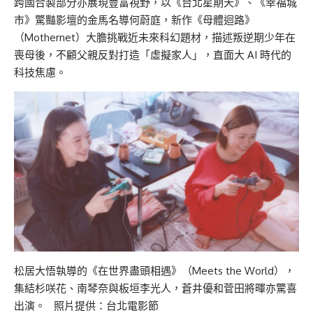
跨國合製部分亦展現豐富視野，以《台北星期天》、《幸福城
市》驚豔影壇的金馬名導何蔚庭，新作《母體迴路》
（Mothernet）大膽挑戰近未來科幻題材，描述叛逆期少年在
喪母後，不顧父親反對打造「虛擬家人」，直面大 AI 時代的
科技焦慮。
松居大悟執導的《在世界盡頭相遇》（Meets the World），
集結杉咲花、南琴奈與板垣李光人，蒼井優和菅田將暉亦驚喜
出演。 照片提供：台北電影節