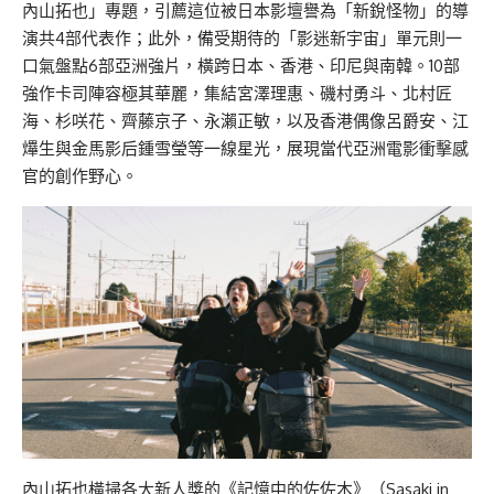
內山拓也」專題，引薦這位被日本影壇譽為「新銳怪物」的導
演共4部代表作；此外，備受期待的「影迷新宇宙」單元則一
口氣盤點6部亞洲強片，橫跨日本、香港、印尼與南韓。10部
強作卡司陣容極其華麗，集結宮澤理惠、磯村勇斗、北村匠
海、杉咲花、齊藤京子、永瀨正敏，以及香港偶像呂爵安、江
𤒹生與金馬影后鍾雪瑩等一線星光，展現當代亞洲電影衝擊感
官的創作野心。
內山拓也橫掃各大新人獎的《記憶中的佐佐木》（Sasaki in