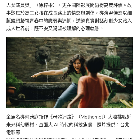
人女演員獎」（徐粹彬），更在國際影展間贏得高度評價。故
事聚焦於高三女孩在成長路上的情慾與創傷，導演尹佳恩以細
膩鏡頭凝視青春中的脆弱與迷惘，透過真實對話刻劃少女踏入
成人世界前，既不安又渴望被理解的心理軌跡。
金馬名導何蔚庭新作《母體迴路》（Mothernet）大膽挑戰近
未來科幻題材，直面大 AI 時代的科技焦慮。照片提供：台北
電影節