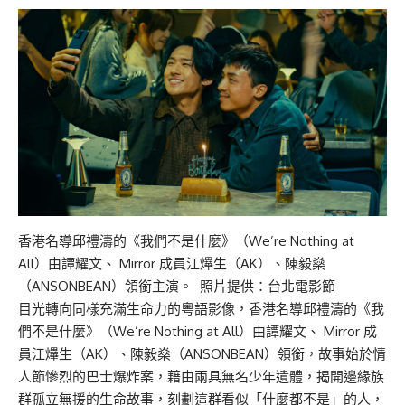
香港名導邱禮濤的《我們不是什麼》（We’re Nothing at
All）由譚耀文、 Mirror 成員江𤒹生（AK）、陳毅燊
（ANSONBEAN）領銜主演。 照片提供：台北電影節
目光轉向同樣充滿生命力的粵語影像，香港名導邱禮濤的《我
們不是什麼》（We’re Nothing at All）由譚耀文、 Mirror 成
員江𤒹生（AK）、陳毅燊（ANSONBEAN）領銜，故事始於情
人節慘烈的巴士爆炸案，藉由兩具無名少年遺體，揭開邊緣族
群孤立無援的生命故事，刻劃這群看似「什麼都不是」的人，