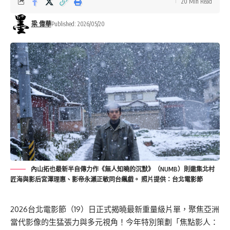
20 Min Read
梁 偉華
Published: 2026/05/20
內山拓也最新半自傳力作《無人知曉的沉默》（NUMB）則邀集北村
匠海與影后宮澤理惠、影帝永瀨正敏同台飆戲。 照片提供：台北電影節
2026台北電影節（19）日正式揭曉最新重量級片單，聚焦亞洲
當代影像的生猛張力與多元視角！今年特別策劃「焦點影人：