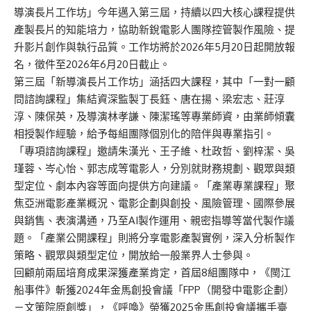
導演長片工作坊」今年邁入第三屆，持續以四大核心課程提供
產製長片的知能培力，協助新銳電影人團隊控管製作風險、提
升影片創作與執行品質。工作坊將於2026年5月20日起開放報
名，徵件至2026年6月20日截止。
第三屆「新導演長片工作坊」涵括四大課程，其中「一對一顧
問諮詢課程」集結資深監製丁長鈺、唐在揚、梁宏志、莊淳
淳、陳保英，及導演林孝謙、陳潔瑤等專業師資，由業師傾囊
相授製作經驗，給予每組團隊個別化的陪伴與專業指引。
「專項諮詢課程」邀請朱漢光、王子維、杜政哲、劉梓潔、吳
瑾蓉、岑心怡、郭志成等電影人，分別就財務規劃、觀眾與類
型定位、劇本內容等面向提供方向建議。「產業專業課程」聚
焦亞洲電影產業概況、電影企劃與創投、風險管理、國際參展
與銷售、表演溝通，乃至AI製作運用、親密指導等當代製作議
題。「產業公開課程」則將分享電影產製實例，深入分析製作
策略、觀眾與類型定位，開放給一般業界人士參與。
回顧前兩屆培育成果深獲產業肯定，首屆8組團隊中，《閩江
船事件》斬獲2024年金馬創投會議「FPP（開發中電影企劃）
－文策院原創獎」，《呼喚》榮獲2025金馬創投會議攜手臺