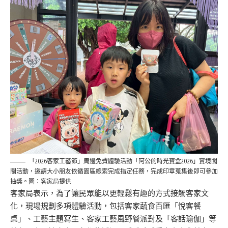
「2026客家工藝節」周邊免費體驗活動「阿公的時光寶盒2026」實境闖
關活動，邀請大小朋友依循園區線索完成指定任務，完成印章蒐集後即可參加
抽獎。圖：客家局提供
客家局表示，為了讓民眾能以更輕鬆有趣的方式接觸客家文
化，現場規劃多項體驗活動，包括客家蔬食百匯「悅客餐
桌」、工藝主題寫生、客家工藝風野餐派對及「客話瑜伽」等