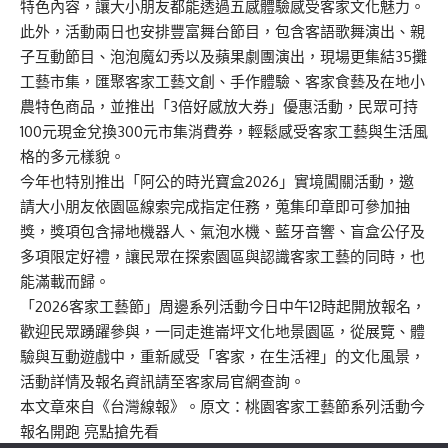
特色內容，讓大小朋友都能透過五感體驗感受客家文化魅力。
此外，活動兩日也安排豐富舞台節目，包含客語歌舞演出、親
子互動節目、泡泡魔幻秀以及蘋果劇團演出，現場更集結35攤
工藝市集，匯聚客家工藝文創、手作體驗、客家食藝及在地小
農特色商品，並推出「3倍好感放大券」優惠活動，民眾可持
100元現金兌換300元市集消費券，輕鬆感受客家工藝與生活風
格的多元樣貌。
今年也特別推出「阿公的時光寶盒2026」實境闖關活動，邀
請大小朋友依園區線索完成指定任務，蒐集印章即可參加抽
獎，獎項包含掃地機器人、氣泡水機、藍牙音響、盲盒公仔及
多項限定好禮，讓民眾在探索園區與認識客家工藝的同時，也
能滿載而歸。
「2026客家工藝節」周邊系列活動今日中午12時起開放報名，
歡迎民眾踴躍參與，一同走進崙坪文化地景園區，從展覽、體
驗與互動遊戲中，重新感受「客家，在生活裡」的文化風景，
活動詳情及報名資訊請至
客家局官網
查詢。
本文章來自《
台灣線報
》。原文：
桃園客家工藝節系列活動今
報名開跑 亮點搶先看