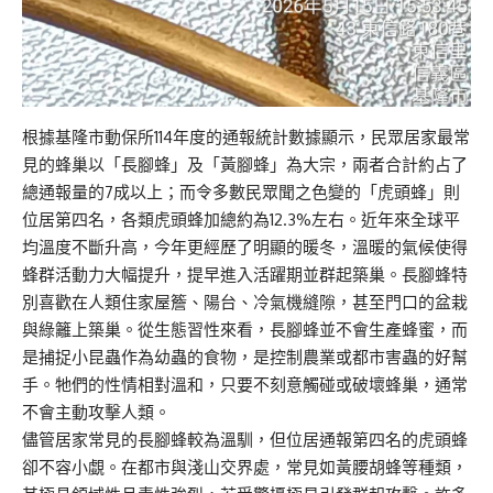
根據基隆市動保所114年度的通報統計數據顯示，民眾居家最常
見的蜂巢以「長腳蜂」及「黃腳蜂」為大宗，兩者合計約占了
總通報量的7成以上；而令多數民眾聞之色變的「虎頭蜂」則
位居第四名，各類虎頭蜂加總約為12.3%左右。近年來全球平
均溫度不斷升高，今年更經歷了明顯的暖冬，溫暖的氣候使得
蜂群活動力大幅提升，提早進入活躍期並群起築巢。長腳蜂特
別喜歡在人類住家屋簷、陽台、冷氣機縫隙，甚至門口的盆栽
與綠籬上築巢。從生態習性來看，長腳蜂並不會生產蜂蜜，而
是捕捉小昆蟲作為幼蟲的食物，是控制農業或都市害蟲的好幫
手。牠們的性情相對溫和，只要不刻意觸碰或破壞蜂巢，通常
不會主動攻擊人類。
儘管居家常見的長腳蜂較為溫馴，但位居通報第四名的虎頭蜂
卻不容小覷。在都市與淺山交界處，常見如黃腰胡蜂等種類，