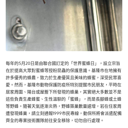
每年的5月20日是由聯合國訂定的「世界蜜蜂日」，設立宗旨
在於提高大眾對蜜蜂等授粉昆蟲的保護意識。基隆市在地擁有
許多優秀的蜂農，致力於生產優質且美味的蜂蜜，深受民眾喜
愛。然而，基隆市動物保護防疫所特別提醒市民朋友，平時在
居家周圍、陽台或屋簷下所發現的蜂巢，其實絕大多數並不是
這些負責生產蜂蜜、生性溫馴的「蜜蜂」，而是長腳蜂或土蜂
等野蜂。隨著天氣逐漸炎熱，野蜂築巢數量遽增，若在住家周
遭發現蜂巢，請立刻通報1999市民專線，動保所將會派遣配備
齊全的專業技術團隊前往安全移除，切勿自行處理。