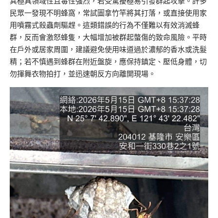
其極具領域性且毒性強烈，若受驚擾極易引發群起攻擊。許多
民眾一發現不明蜂窩，常試圖拿竹竿將其打落，或直接使用家
用噴霧式殺蟲劑驅趕。這類錯誤的行為不僅難以有效消滅蜂
群，反而會激怒蜂隻，大幅增加被群起螫傷的致命風險。平時
在戶外或居家周圍，建議避免使用味道過於濃郁的香水或洗髮
精；若不慎遇到蜂群在附近盤旋，應保持鎮定、壓低身體，切
勿揮舞衣物拍打，並迅速朝反方向離開現場。