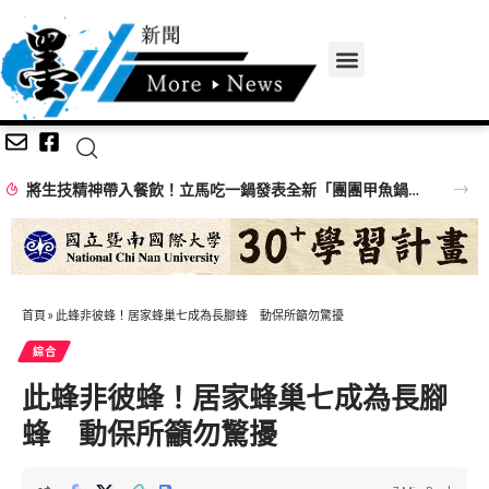
將生技精神帶入餐飲！立馬吃一鍋發表全新「團團甲魚鍋」 搶攻特色鍋物市場
首頁
»
此蜂非彼蜂！居家蜂巢七成為長腳蜂 動保所籲勿驚擾
綜合
此蜂非彼蜂！居家蜂巢七成為長腳
蜂 動保所籲勿驚擾