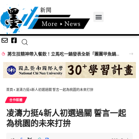
將生技精神帶入餐飲！立馬吃一鍋發表全新「團團甲魚鍋」 搶攻特色鍋物市場
首頁
»
凌濤力挺4新人初選過關 誓言一起為桃園的未來打拚
合作媒體
凌濤力挺4新人初選過關 誓言一起
為桃園的未來打拚