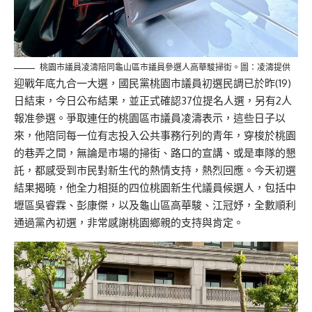
桃園市議員凌濤陪同龜山區市議員參選人高華駿掃街。圖：凌濤提供
迎戰年底九合一大選，國民黨桃園市議員初選民調已於昨(19)
日結束，今日公布結果，並正式確認37位提名人選，另有2人
報准參選。爭取連任的桃園區市議員凌濤表示，這些日子以
來，他陪同每一位有志投入公共事務行列的青年，穿梭於桃園
的巷弄之間，無論是市場的掃街、路口的宣講、或是車隊的懇
託，都感受到市民對新生代的熱情支持，熱烈回應。今天初選
結果揭曉，他全力相挺的四位桃園新生代議員候選人，包括中
壢區吳睿霖、彭康傑，以及龜山區高華駿、江冠妤，全數順利
通過黨內初選，非常感謝桃園鄉親的支持與肯定。