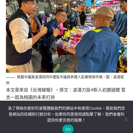
桃園市議員凌濤陪同中壢區市議員參選人彭康傑掃市場。圖：凌濤提
供
本文章來自《
台灣線報
》。原文：
凌濤力挺4新人初選過關 誓
言一起為桃園的未來打拚
為了帶給你更好的瀏覽體驗我們的網站中有使用Cookie，幫助我們改
善網站的結構和行銷分析。如果你同意使用請點擊了解，我們會權利
提供你更完善的服務！
關於我們
隱私權政策
聯絡我們
Ok